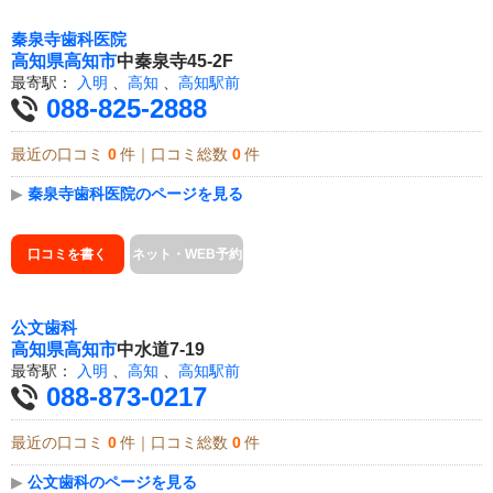
秦泉寺歯科医院
高知県
高知市
中秦泉寺45-2F
最寄駅：
入明
、
高知
、
高知駅前
088-825-2888
最近の口コミ
0
件｜口コミ総数
0
件
▶
秦泉寺歯科医院のページを見る
口コミを書く
ネット・WEB予約
公文歯科
高知県
高知市
中水道7-19
最寄駅：
入明
、
高知
、
高知駅前
088-873-0217
最近の口コミ
0
件｜口コミ総数
0
件
▶
公文歯科のページを見る