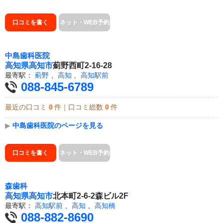
口コミを書く
ネット・WEB予約
中島歯科医院
高知県
高知市
薊野西町2-16-28
最寄駅：
薊野
、
高知
、
高知駅前
088-845-6789
最近の口コミ
0
件｜口コミ総数
0
件
▶
中島歯科医院のページを見る
口コミを書く
ネット・WEB予約
森歯科
高知県
高知市
北本町2-6-2森ビル2F
最寄駅：
高知駅前
、
高知
、
高知橋
088-882-8690