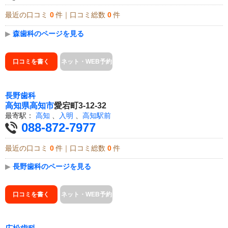
最近の口コミ
0
件｜口コミ総数
0
件
▶
森歯科のページを見る
口コミを書く
ネット・WEB予約
長野歯科
高知県
高知市
愛宕町3-12-32
最寄駅：
高知
、
入明
、
高知駅前
088-872-7977
最近の口コミ
0
件｜口コミ総数
0
件
▶
長野歯科のページを見る
口コミを書く
ネット・WEB予約