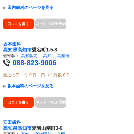
▶
田内歯科のページを見る
口コミを書く
ネット・WEB予約
坂本歯科
高知県
高知市
愛宕町1-5-8
最寄駅：
高知駅前
、
高知
、
高知橋
088-823-9006
最近の口コミ
0
件｜口コミ総数
0
件
▶
坂本歯科のページを見る
口コミを書く
ネット・WEB予約
安田歯科
高知県
高知市
愛宕山南町3-9
最寄駅：
高知
、
高知駅前
、
入明