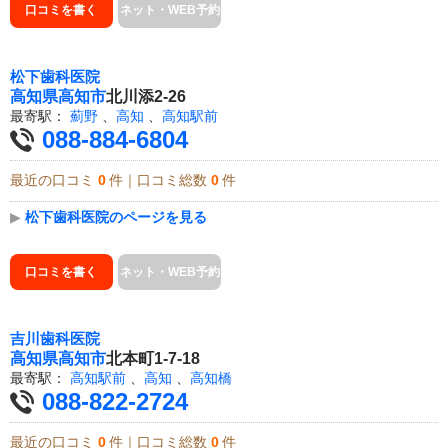
口コミを書く
ネット・WEB予約
松下歯科医院
高知県
高知市
北川添2-26
最寄駅：
薊野
、
高知
、
高知駅前
088-884-6804
最近の口コミ
0
件｜口コミ総数
0
件
▶
松下歯科医院のページを見る
口コミを書く
ネット・WEB予約
吉川歯科医院
高知県
高知市
北本町1-7-18
最寄駅：
高知駅前
、
高知
、
高知橋
088-822-2724
最近の口コミ
0
件｜口コミ総数
0
件