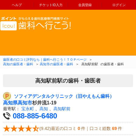
ヘルプ
チケットID入力
会員登録
ログイン
コンテンツへ移動
歯医者の口コミ評判なら｜歯科へ行こう！ＴＯＰページ
＞
高知の歯医者・歯科
＞
高知市の歯医者・歯科
＞
高知駅前駅
の歯医者・歯科
高知駅前駅の歯科・歯医者
ソフィアデンタルクリニック（旧やえもん歯科）
高知県
高知市
杉井流1-19
最寄駅：
宝永町
、
高知
、
高知駅前
088-885-6480
(9.42)最近の口コミ
0
件｜口コミ総数
69
件