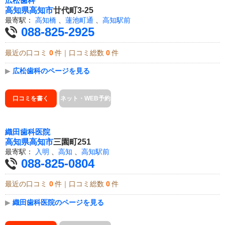
広松歯科
高知県
高知市
廿代町3-25
最寄駅：
高知橋
、
蓮池町通
、
高知駅前
088-825-2925
最近の口コミ
0
件｜口コミ総数
0
件
▶
広松歯科のページを見る
口コミを書く
ネット・WEB予約
織田歯科医院
高知県
高知市
三園町251
最寄駅：
入明
、
高知
、
高知駅前
088-825-0804
最近の口コミ
0
件｜口コミ総数
0
件
▶
織田歯科医院のページを見る