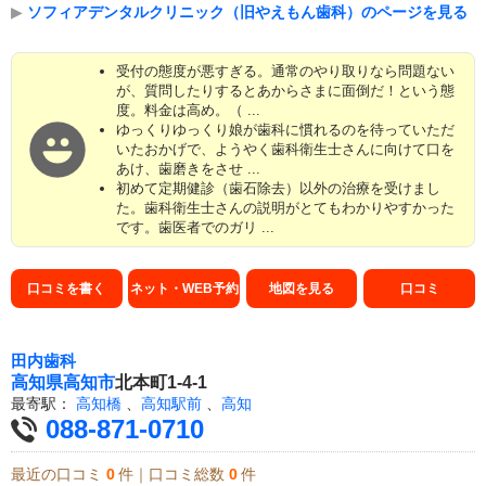
▶
ソフィアデンタルクリニック（旧やえもん歯科）のページを見る
受付の態度が悪すぎる。通常のやり取りなら問題ない
が、質問したりするとあからさまに面倒だ！という態
度。料金は高め。（ ...
ゆっくりゆっくり娘が歯科に慣れるのを待っていただ
いたおかげで、ようやく歯科衛生士さんに向けて口を
あけ、歯磨きをさせ ...
初めて定期健診（歯石除去）以外の治療を受けまし
た。歯科衛生士さんの説明がとてもわかりやすかった
です。歯医者でのガリ ...
口コミを書く
ネット・WEB予約
地図を見る
口コミ
田内歯科
高知県
高知市
北本町1-4-1
最寄駅：
高知橋
、
高知駅前
、
高知
088-871-0710
最近の口コミ
0
件｜口コミ総数
0
件