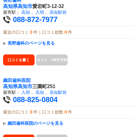
長野歯科
高知県
高知市
愛宕町3-12-32
最寄駅：
高知
、
入明
、
高知駅前
088-872-7977
最近の口コミ
0
件｜口コミ総数
0
件
▶
長野歯科のページを見る
口コミを書く
ネット・WEB予約
織田歯科医院
高知県
高知市
三園町251
最寄駅：
入明
、
高知
、
高知駅前
088-825-0804
最近の口コミ
0
件｜口コミ総数
0
件
▶
織田歯科医院のページを見る