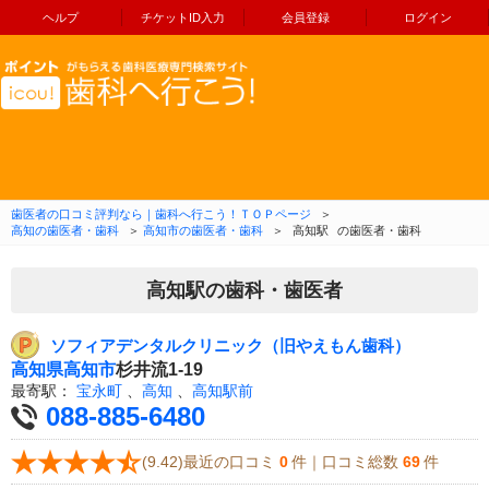
ヘルプ
チケットID入力
会員登録
ログイン
コンテンツへ移動
歯医者の口コミ評判なら｜歯科へ行こう！ＴＯＰページ
＞
高知の歯医者・歯科
＞
高知市の歯医者・歯科
＞
高知駅
の歯医者・歯科
高知駅の歯科・歯医者
ソフィアデンタルクリニック（旧やえもん歯科）
高知県
高知市
杉井流1-19
最寄駅：
宝永町
、
高知
、
高知駅前
088-885-6480
(9.42)最近の口コミ
0
件｜口コミ総数
69
件