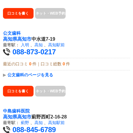
口コミを書く
ネット・WEB予約
公文歯科
高知県
高知市
中水道7-19
最寄駅：
入明
、
高知
、
高知駅前
088-873-0217
最近の口コミ
0
件｜口コミ総数
0
件
▶
公文歯科のページを見る
口コミを書く
ネット・WEB予約
中島歯科医院
高知県
高知市
薊野西町2-16-28
最寄駅：
薊野
、
高知
、
高知駅前
088-845-6789