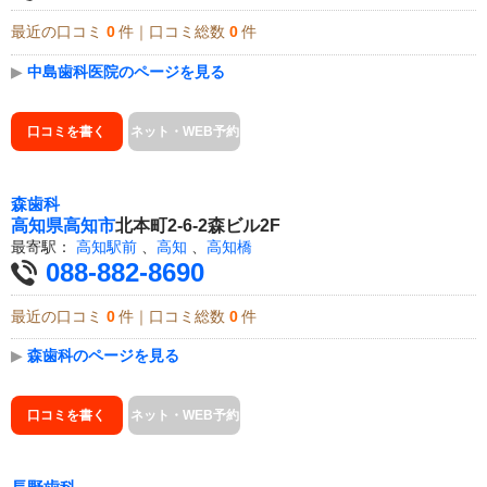
最近の口コミ
0
件｜口コミ総数
0
件
▶
中島歯科医院のページを見る
口コミを書く
ネット・WEB予約
森歯科
高知県
高知市
北本町2-6-2森ビル2F
最寄駅：
高知駅前
、
高知
、
高知橋
088-882-8690
最近の口コミ
0
件｜口コミ総数
0
件
▶
森歯科のページを見る
口コミを書く
ネット・WEB予約