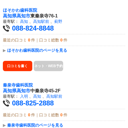
ほそかわ歯科医院
高知県
高知市
東秦泉寺76-1
最寄駅：
高知
、
高知駅前
、
薊野
088-824-8848
最近の口コミ
0
件｜口コミ総数
0
件
▶
ほそかわ歯科医院のページを見る
口コミを書く
ネット・WEB予約
秦泉寺歯科医院
高知県
高知市
中秦泉寺45-2F
最寄駅：
入明
、
高知
、
高知駅前
088-825-2888
最近の口コミ
0
件｜口コミ総数
0
件
▶
秦泉寺歯科医院のページを見る