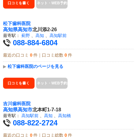
口コミを書く
ネット・WEB予約
松下歯科医院
高知県
高知市
北川添2-26
最寄駅：
薊野
、
高知
、
高知駅前
088-884-6804
最近の口コミ
0
件｜口コミ総数
0
件
▶
松下歯科医院のページを見る
口コミを書く
ネット・WEB予約
吉川歯科医院
高知県
高知市
北本町1-7-18
最寄駅：
高知駅前
、
高知
、
高知橋
088-822-2724
最近の口コミ
0
件｜口コミ総数
0
件