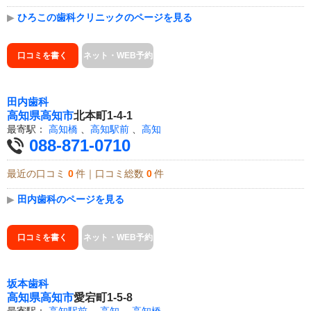
▶
ひろこの歯科クリニックのページを見る
口コミを書く
ネット・WEB予約
田内歯科
高知県
高知市
北本町1-4-1
最寄駅：
高知橋
、
高知駅前
、
高知
088-871-0710
最近の口コミ
0
件｜口コミ総数
0
件
▶
田内歯科のページを見る
口コミを書く
ネット・WEB予約
坂本歯科
高知県
高知市
愛宕町1-5-8
最寄駅：
高知駅前
、
高知
、
高知橋