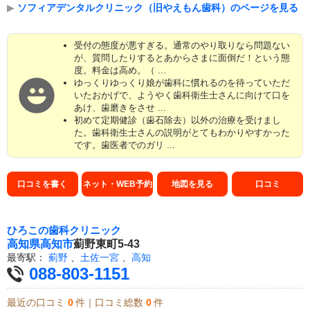
▶
ソフィアデンタルクリニック（旧やえもん歯科）のページを見る
受付の態度が悪すぎる。通常のやり取りなら問題ない
が、質問したりするとあからさまに面倒だ！という態
度。料金は高め。（ ...
ゆっくりゆっくり娘が歯科に慣れるのを待っていただ
いたおかげで、ようやく歯科衛生士さんに向けて口を
あけ、歯磨きをさせ ...
初めて定期健診（歯石除去）以外の治療を受けまし
た。歯科衛生士さんの説明がとてもわかりやすかった
です。歯医者でのガリ ...
口コミを書く
ネット・WEB予約
地図を見る
口コミ
ひろこの歯科クリニック
高知県
高知市
薊野東町5-43
最寄駅：
薊野
、
土佐一宮
、
高知
088-803-1151
最近の口コミ
0
件｜口コミ総数
0
件