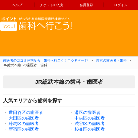
ヘルプ
チケットID入力
会員登録
ログイン
コンテンツへ移動
歯医者の口コミ評判なら｜歯科へ行こう！ＴＯＰページ
＞
東京の歯医者・歯科
>
JR総武本線
の歯医者・歯科
JR総武本線の歯科・歯医者
人気エリアから歯科を探す
・
世田谷区の歯医者
・
港区の歯医者
・
大田区の歯医者
・
中央区の歯医者
・
練馬区の歯医者
・
渋谷区の歯医者
・
新宿区の歯医者
・
杉並区の歯医者