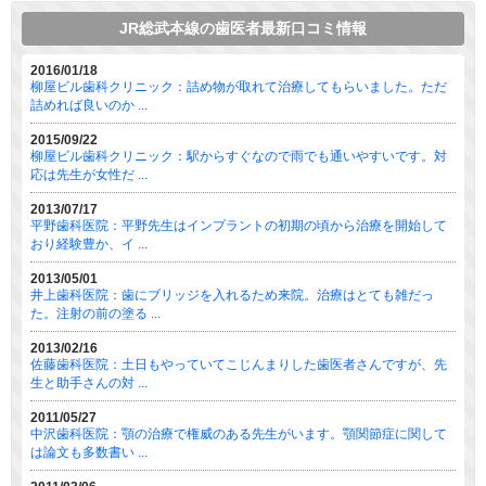
JR総武本線の歯医者最新口コミ情報
2016/01/18
柳屋ビル歯科クリニック：詰め物が取れて治療してもらいました。ただ
詰めれば良いのか ...
2015/09/22
柳屋ビル歯科クリニック：駅からすぐなので雨でも通いやすいです。対
応は先生が女性だ ...
2013/07/17
平野歯科医院：平野先生はインプラントの初期の頃から治療を開始して
おり経験豊か、イ ...
2013/05/01
井上歯科医院：歯にブリッジを入れるため来院。治療はとても雑だっ
た。注射の前の塗る ...
2013/02/16
佐藤歯科医院：土日もやっていてこじんまりした歯医者さんですが、先
生と助手さんの対 ...
2011/05/27
中沢歯科医院：顎の治療で権威のある先生がいます。顎関節症に関して
は論文も多数書い ...