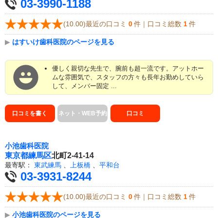
03-3990-1188
(10.00)最近の口コミ
0
件｜口コミ総数
1
件
▶
はすいけ歯科医院のページを見る
優しく親切な先生で、腕前も超一流です。アットホー
ムな雰囲気で、スタッフの方々も長年お勤めしていら
して、メンバー固定 ...
口コミを書く
ネット・WEB予約
口コミ
小池歯科医院
東京都
練馬区
北町2-41-14
最寄駅：
東武練馬
、
上板橋
、
平和台
03-3931-8244
(10.00)最近の口コミ
0
件｜口コミ総数
1
件
▶
小池歯科医院のページを見る