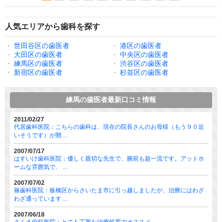
人気エリアから歯科を探す
・
世田谷区の歯医者
・
港区の歯医者
・
大田区の歯医者
・
中央区の歯医者
・
練馬区の歯医者
・
渋谷区の歯医者
・
新宿区の歯医者
・
杉並区の歯医者
練馬の歯医者最新口コミ情報
2011/02/27
代居歯科医院：こちらの歯科は、現在の院長さんのお母様（もう９０近
いそうです）が開 ...
2007/07/17
はすいけ歯科医院：優しく親切な先生で、腕前も超一流です。アットホ
ームな雰囲気で、 ...
2007/07/02
篠歯科医院：板橋区からさいたま市に引っ越しましたが、治療にはわざ
わざ通っています ...
2007/06/18
さくま歯科医院：とても丁寧な治療処置でオススメ