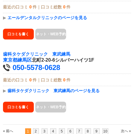
最近の口コミ
0
件｜口コミ総数
0
件
▶
エールデンタルクリニックのページを見る
口コミを書く
ネット・WEB予約
歯科タケダクリニック 東武練馬
東京都
練馬区
北町2-20-6シルバーハイツ1F
050-5578-0628
最近の口コミ
0
件｜口コミ総数
0
件
▶
歯科タケダクリニック 東武練馬のページを見る
口コミを書く
ネット・WEB予約
« 前へ
次へ »
1
2
3
4
5
6
7
8
9
10