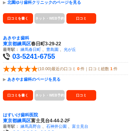
▶
北園ゆり歯科クリニックのページを見る
口コミを書く
ネット・WEB予約
口コミ
あきやま歯科
東京都
練馬区
春日町3-29-22
最寄駅：
練馬春日町
、
豊島園
、
光が丘
03-5241-6755
(10.00)最近の口コミ
0
件｜口コミ総数
1
件
▶
あきやま歯科のページを見る
口コミを書く
ネット・WEB予約
口コミ
はすいけ歯科医院
東京都
練馬区
富士見台4-44-2-2F
最寄駅：
練馬高野台
、
石神井公園
、
富士見台