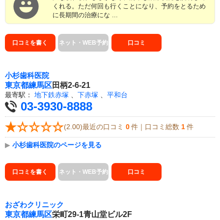
くれる。ただ何回も行くことになり、予約をとるため
に長期間の治療にな ...
口コミを書く
ネット・WEB予約
口コミ
小杉歯科医院
東京都
練馬区
田柄2-6-21
最寄駅：
地下鉄赤塚
、
下赤塚
、
平和台
03-3930-8888
(2.00)最近の口コミ
0
件｜口コミ総数
1
件
▶
小杉歯科医院のページを見る
口コミを書く
ネット・WEB予約
口コミ
おざわクリニック
東京都
練馬区
栄町29-1青山堂ビル2F