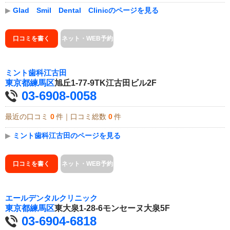
▶
Glad Smil Dental Clinicのページを見る
口コミを書く
ネット・WEB予約
ミント歯科江古田
東京都
練馬区
旭丘1-77-9TK江古田ビル2F
03-6908-0058
最近の口コミ
0
件｜口コミ総数
0
件
▶
ミント歯科江古田のページを見る
口コミを書く
ネット・WEB予約
エールデンタルクリニック
東京都
練馬区
東大泉1-28-6モンセーヌ大泉5F
03-6904-6818