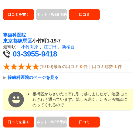
口コミを書く
ネット・WEB予約
口コミ
篠歯科医院
東京都
練馬区
小竹町1-19-7
最寄駅：
小竹向原
、
江古田
、
新桜台
03-3955-9418
(10.00)最近の口コミ
0
件｜口コミ総数
1
件
▶
篠歯科医院のページを見る
板橋区からさいたま市に引っ越しましたが、治療には
わざわざ通っています。親しみ易く、いろいろ損談に
のってくれるので、 ...
口コミを書く
ネット・WEB予約
口コミ