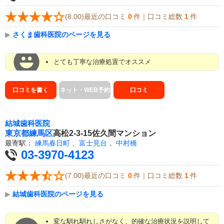
(8.00)最近の口コミ
0
件｜口コミ総数
1
件
▶
さくま歯科医院のページを見る
とても丁寧な治療処置でオススメ
口コミを書く
ネット・WEB予約
口コミ
結城歯科医院
東京都
練馬区
高松2-3-15佐久間マンション
最寄駅：
練馬春日町
、
富士見台
、
中村橋
03-3970-4123
(7.00)最近の口コミ
0
件｜口コミ総数
1
件
▶
結城歯科医院のページを見る
変な馴れ馴れしさがなく、的確な治療状況を説明して