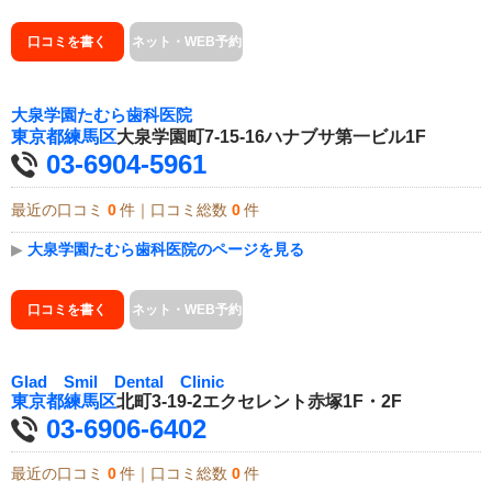
口コミを書く
ネット・WEB予約
大泉学園たむら歯科医院
東京都
練馬区
大泉学園町7-15-16ハナブサ第一ビル1F
03-6904-5961
最近の口コミ
0
件｜口コミ総数
0
件
▶
大泉学園たむら歯科医院のページを見る
口コミを書く
ネット・WEB予約
Glad Smil Dental Clinic
東京都
練馬区
北町3-19-2エクセレント赤塚1F・2F
03-6906-6402
最近の口コミ
0
件｜口コミ総数
0
件