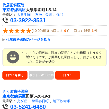
代居歯科医院
東京都
練馬区
大泉学園町1-5-14
最寄駅：
大泉学園
、
石神井公園
、
保谷
03-3922-3531
(10.00)最近の口コミ
0
件｜口コミ総数
1
件
▶
代居歯科医院のページを見る
こちらの歯科は、現在の院長さんのお母様（もう９０
近いそうです）が開業した医院らしく、昔からありま
した。自分が子供の ...
口コミを書く
ネット・WEB予約
口コミ
さくま歯科医院
東京都
練馬区
田柄5-20-19-1F
最寄駅：
光が丘
、
練馬春日町
、
地下鉄赤塚
03-5241-6480