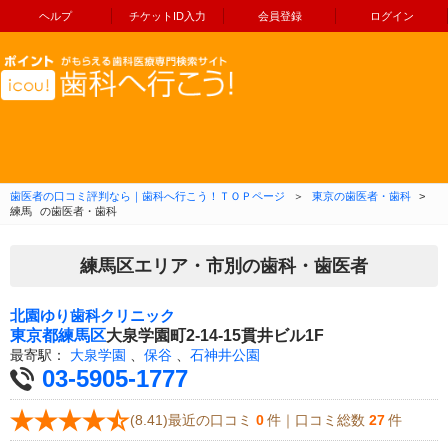
ヘルプ
チケットID入力
会員登録
ログイン
コンテンツへ移動
歯医者の口コミ評判なら｜歯科へ行こう！ＴＯＰページ
＞
東京の歯医者・歯科
>
練馬
の歯医者・歯科
練馬区エリア・市別の歯科・歯医者
北園ゆり歯科クリニック
東京都
練馬区
大泉学園町2-14-15貫井ビル1F
最寄駅：
大泉学園
、
保谷
、
石神井公園
03-5905-1777
(8.41)最近の口コミ
0
件｜口コミ総数
27
件