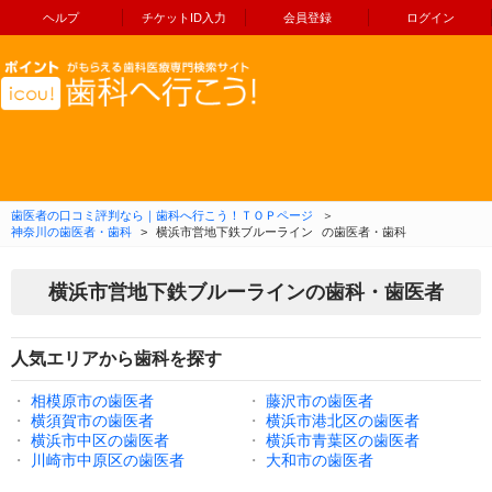
ヘルプ
チケットID入力
会員登録
ログイン
コンテンツへ移動
歯医者の口コミ評判なら｜歯科へ行こう！ＴＯＰページ
＞
神奈川の歯医者・歯科
>
横浜市営地下鉄ブルーライン
の歯医者・歯科
横浜市営地下鉄ブルーラインの歯科・歯医者
人気エリアから歯科を探す
・
相模原市の歯医者
・
藤沢市の歯医者
・
横須賀市の歯医者
・
横浜市港北区の歯医者
・
横浜市中区の歯医者
・
横浜市青葉区の歯医者
・
川崎市中原区の歯医者
・
大和市の歯医者