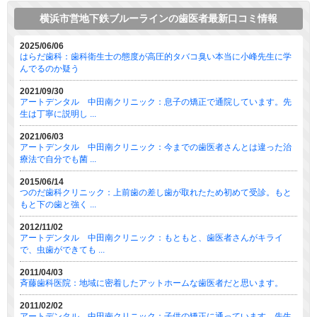
横浜市営地下鉄ブルーラインの歯医者最新口コミ情報
2025/06/06
はらだ歯科：歯科衛生士の態度が高圧的タバコ臭い本当に小峰先生に学
んでるのか疑う
2021/09/30
アートデンタル 中田南クリニック：息子の矯正で通院しています。先
生は丁寧に説明し ...
2021/06/03
アートデンタル 中田南クリニック：今までの歯医者さんとは違った治
療法で自分でも菌 ...
2015/06/14
つのだ歯科クリニック：上前歯の差し歯が取れたため初めて受診。もと
もと下の歯と強く ...
2012/11/02
アートデンタル 中田南クリニック：もともと、歯医者さんがキライ
で、虫歯ができても ...
2011/04/03
斉藤歯科医院：地域に密着したアットホームな歯医者だと思います。
2011/02/02
アートデンタル 中田南クリニック：子供の矯正に通っています。先生