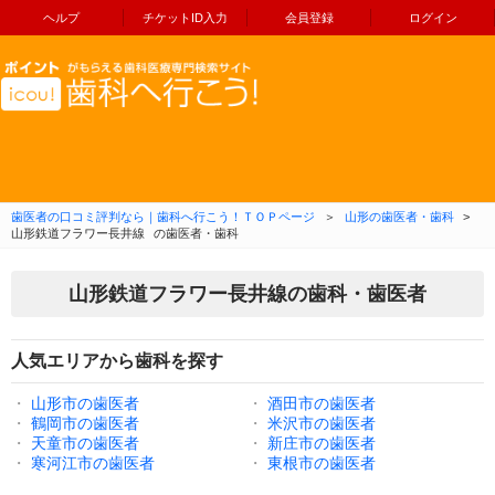
ヘルプ
チケットID入力
会員登録
ログイン
コンテンツへ移動
歯医者の口コミ評判なら｜歯科へ行こう！ＴＯＰページ
＞
山形の歯医者・歯科
>
山形鉄道フラワー長井線
の歯医者・歯科
山形鉄道フラワー長井線の歯科・歯医者
人気エリアから歯科を探す
・
山形市の歯医者
・
酒田市の歯医者
・
鶴岡市の歯医者
・
米沢市の歯医者
・
天童市の歯医者
・
新庄市の歯医者
・
寒河江市の歯医者
・
東根市の歯医者