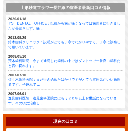
山形鉄道フラワー長井線の歯医者最新口コミ情報
2020/01/18
T’S DENTAL OFFICE：以前から歯が痛くなっては歯医者に行きまし
たが長続きせず、痛 ...
2013/05/29
鈴木歯科クリニック：説明がとても丁寧でわかりやすく、丁寧に診察し
て頂いています。
2008/05/10
荒木歯科医院：今まで通院した歯科の中ではダントツで一番良い歯科だ
と言い切れます。 ...
2007/07/10
佐々木歯科医院：まだ行き始めたばかりですがとても雰囲気がいい歯医
者です。子連れで ...
2007/06/01
逸見歯科医院：逸見歯科医院にはもう２０年以上お世話になっていま
す。その頃に治療し ...
現在の口コミ