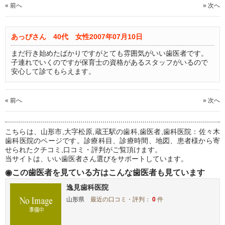
« 前へ
» 次へ
あっぴさん 40代 女性
2007年07月10日
まだ行き始めたばかりですがとても雰囲気がいい歯医者です。
子連れでいくのですが保育士の資格があるスタッフがいるので
安心して診てもらえます。
« 前へ
» 次へ
こちらは、山形市,大字松原,蔵王駅の歯科,歯医者,歯科医院：佐々木
歯科医院のページです。診療科目、診療時間、地図、患者様から寄
せられたクチコミ,口コミ・評判がご覧頂けます。
当サイトは、いい歯医者さん選びをサポートしています。
◉この歯医者を見ている方はこんな歯医者も見ています
逸見歯科医院
山形県
最近の口コミ・評判：
0
件