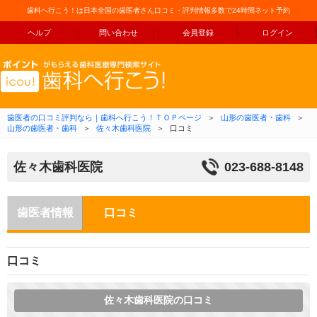
歯科へ行こう！は日本全国の歯医者さん口コミ・評判情報多数で24時間ネット予約
ヘルプ
問い合わせ
会員登録
ログイン
コンテンツへ移動
歯医者の口コミ評判なら｜歯科へ行こう！ＴＯＰページ
＞
山形の歯医者・歯科
＞
山形の歯医者・歯科
＞
佐々木歯科医院
＞
口コミ
佐々木歯科医院
023-688-8148
歯医者情報
口コミ
口コミ
佐々木歯科医院の口コミ