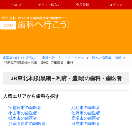
ヘルプ
チケットID入力
会員登録
ログイン
コンテンツへ移動
歯医者の口コミ評判なら｜歯科へ行こう！ＴＯＰページ
＞
栃木の歯医者・歯科
>
JR東北本線(黒磯～利府・盛岡)
の歯医者・歯科
JR東北本線(黒磯～利府・盛岡)の歯科・歯医者
人気エリアから歯科を探す
・
宇都宮市の歯医者
・
足利市の歯医者
・
小山市の歯医者
・
佐野市の歯医者
・
栃木市の歯医者
・
鹿沼市の歯医者
・
那須塩原市の歯医者
・
日光市の歯医者