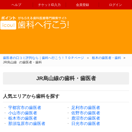
ヘルプ
チケットID入力
会員登録
ログイン
コンテンツへ移動
歯医者の口コミ評判なら｜歯科へ行こう！ＴＯＰページ
＞
栃木の歯医者・歯科
>
JR烏山線
の歯医者・歯科
JR烏山線の歯科・歯医者
人気エリアから歯科を探す
・
宇都宮市の歯医者
・
足利市の歯医者
・
小山市の歯医者
・
佐野市の歯医者
・
栃木市の歯医者
・
鹿沼市の歯医者
・
那須塩原市の歯医者
・
日光市の歯医者