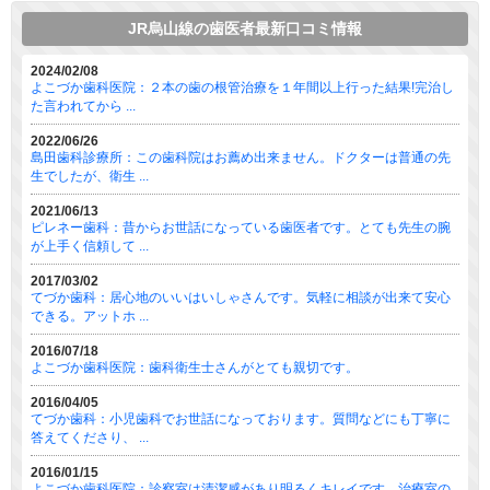
JR烏山線の歯医者最新口コミ情報
2024/02/08
よこづか歯科医院：２本の歯の根管治療を１年間以上行った結果!完治し
た言われてから ...
2022/06/26
島田歯科診療所：この歯科院はお薦め出来ません。ドクターは普通の先
生でしたが、衛生 ...
2021/06/13
ピレネー歯科：昔からお世話になっている歯医者です。とても先生の腕
が上手く信頼して ...
2017/03/02
てづか歯科：居心地のいいはいしゃさんです。気軽に相談が出来て安心
できる。アットホ ...
2016/07/18
よこづか歯科医院：歯科衛生士さんがとても親切です。
2016/04/05
てづか歯科：小児歯科でお世話になっております。質問などにも丁寧に
答えてくださり、 ...
2016/01/15
よこづか歯科医院：診察室は清潔感があり明るくキレイです。治療室の