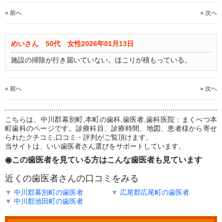
« 前へ
» 次へ
めいさん 50代 女性
2026年01月13日
施設の掃除が行き届いていない。ほこりが積もっている。
« 前へ
» 次へ
こちらは、中川郡幕別町,本町の歯科,歯医者,歯科医院：まくべつ本
町歯科のページです。診療科目、診療時間、地図、患者様から寄せ
られたクチコミ,口コミ・評判がご覧頂けます。
当サイトは、いい歯医者さん選びをサポートしています。
◉この歯医者を見ている方はこんな歯医者も見ています
近くの歯医者さんの口コミをみる
▼
中川郡幕別町の歯医者
▼
広尾郡広尾町の歯医者
▼
中川郡池田町の歯医者