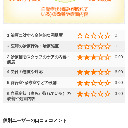
1.治療に対する全体的な満足度
0
2.医師の診療行為・治療態度
0
3.診療補助スタッフのケアの内容・
6.00
態度
4.受付の態度や対応
6.00
5.待合室･診察室などの設備
3.00
6.自覚症状（痛みが取れている）の
3.00
改善や処置内容
個別ユーザーの口コミコメント