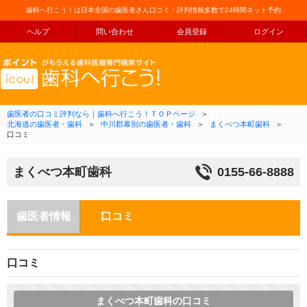
歯科へ行こう！は日本全国の歯医者さん口コミ・評判情報多数で24時間ネット予約
ヘルプ
問い合わせ
会員登録
ログイン
コンテンツへ移動
歯医者の口コミ評判なら｜歯科へ行こう！ＴＯＰページ
＞
北海道の歯医者・歯科
＞
中川郡幕別の歯医者・歯科
＞
まくべつ本町歯科
＞
口コミ
まくべつ本町歯科
0155-66-8888
歯医者情報
口コミ
口コミ
まくべつ本町歯科の口コミ