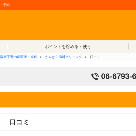
ト予約
コンテンツへ移動
ポイントを貯める・使う
大阪市平野の歯医者・歯科
＞
かんばら歯科クリニック
＞
口コミ
06-6793-
口コミ