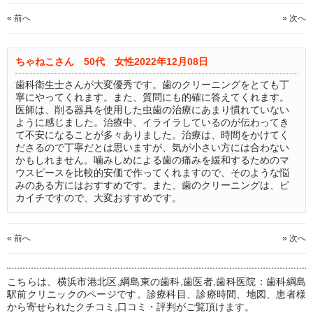
« 前へ
» 次へ
ちゃねこさん 50代 女性
2022年12月08日
歯科衛生士さんが大変優秀です。歯のクリーニングをとても丁
寧にやってくれます。また、質問にも的確に答えてくれます。
医師は、削る器具を使用した虫歯の治療にあまり慣れていない
ように感じました。治療中、イライラしているのが伝わってき
て不安になることが多々ありました。治療は、時間をかけてく
ださるので丁寧だとは思いますが、気が小さい方には合わない
かもしれません。噛みしめによる歯の痛みを緩和するためのマ
ウスピースを比較的安価で作ってくれますので、そのような悩
みのある方にはおすすめです。また、歯のクリーニングは、ピ
カイチですので、大変おすすめです。
« 前へ
» 次へ
こちらは、横浜市港北区,綱島東の歯科,歯医者,歯科医院：歯科綱島
駅前クリニックのページです。診療科目、診療時間、地図、患者様
から寄せられたクチコミ,口コミ・評判がご覧頂けます。