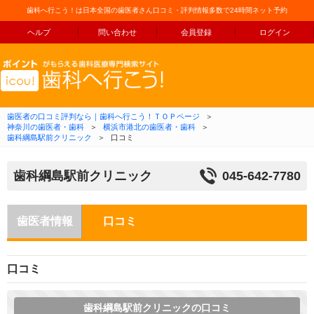
歯科へ行こう！は日本全国の歯医者さん口コミ・評判情報多数で24時間ネット予約
ヘルプ
問い合わせ
会員登録
ログイン
コンテンツへ移動
歯医者の口コミ評判なら｜歯科へ行こう！ＴＯＰページ
＞
神奈川の歯医者・歯科
＞
横浜市港北の歯医者・歯科
＞
歯科綱島駅前クリニック
＞
口コミ
歯科綱島駅前クリニック
045-642-7780
歯医者情報
口コミ
口コミ
歯科綱島駅前クリニックの口コミ