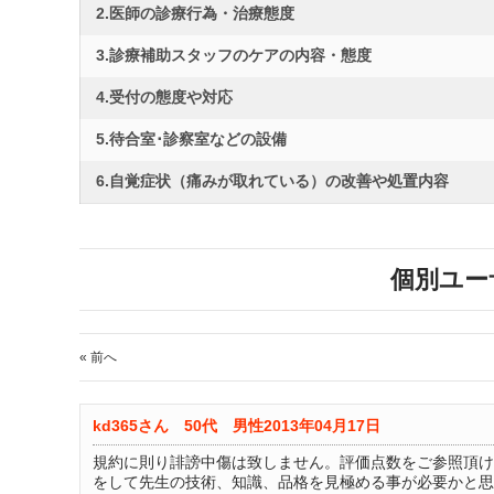
2.医師の診療行為・治療態度
3.診療補助スタッフのケアの内容・態度
4.受付の態度や対応
5.待合室･診察室などの設備
6.自覚症状（痛みが取れている）の改善や処置内容
個別ユー
« 前へ
kd365さん 50代 男性
2013年04月17日
規約に則り誹謗中傷は致しません。評価点数をご参照頂け
をして先生の技術、知識、品格を見極める事が必要かと思