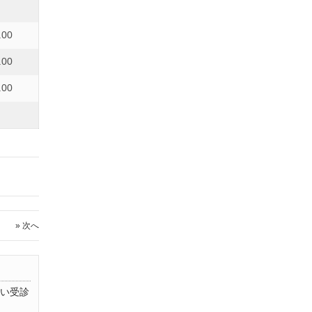
.00
.00
.00
» 次へ
い受診