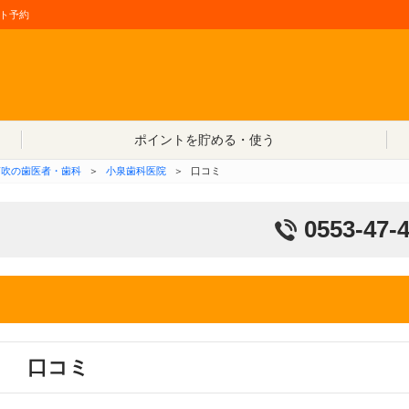
ト予約
コンテンツへ移動
ポイントを貯める・使う
笛吹の歯医者・歯科
＞
小泉歯科医院
＞
口コミ
0553-47-
口コミ