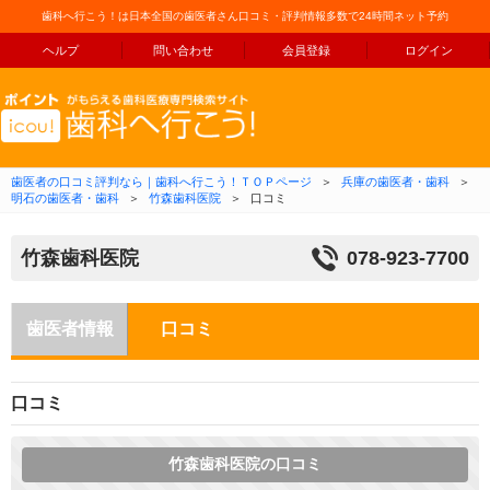
歯科へ行こう！は日本全国の歯医者さん口コミ・評判情報多数で24時間ネット予約
ヘルプ
問い合わせ
会員登録
ログイン
コンテンツへ移動
歯医者の口コミ評判なら｜歯科へ行こう！ＴＯＰページ
＞
兵庫の歯医者・歯科
＞
明石の歯医者・歯科
＞
竹森歯科医院
＞
口コミ
竹森歯科医院
078-923-7700
歯医者情報
口コミ
口コミ
竹森歯科医院の口コミ