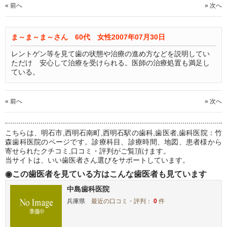
« 前へ
» 次へ
ま～ま～ま～さん 60代 女性
2007年07月30日
レントゲン等を見て歯の状態や治療の進め方などを説明してい
ただけ 安心して治療を受けられる。医師の治療処置も満足し
ている。
« 前へ
» 次へ
こちらは、明石市,西明石南町,西明石駅の歯科,歯医者,歯科医院：竹
森歯科医院のページです。診療科目、診療時間、地図、患者様から
寄せられたクチコミ,口コミ・評判がご覧頂けます。
当サイトは、いい歯医者さん選びをサポートしています。
◉この歯医者を見ている方はこんな歯医者も見ています
中島歯科医院
兵庫県
最近の口コミ・評判：
0
件