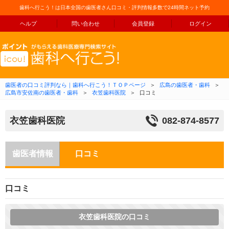
歯科へ行こう！は日本全国の歯医者さん口コミ・評判情報多数で24時間ネット予約
ヘルプ
問い合わせ
会員登録
ログイン
コンテンツへ移動
歯医者の口コミ評判なら｜歯科へ行こう！ＴＯＰページ
＞
広島の歯医者・歯科
＞
広島市安佐南の歯医者・歯科
＞
衣笠歯科医院
＞
口コミ
衣笠歯科医院
082-874-8577
歯医者情報
口コミ
口コミ
衣笠歯科医院の口コミ