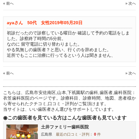
« 前へ
» 次へ
ayaさん 50代 女性
2019年05月20日
初診だったので診察している曜日か 確認して予約の電話をしま
した。診察終了時間の5分前。
なのに 留守電話に切り替わりました。
やる気無しの歯医者？と思い、行くのを辞めました。
近所でもここに治療に行ってるという人は聞きません、
« 前へ
» 次へ
こちらは、広島市安佐南区,山本,下祇園駅の歯科,歯医者,歯科医院：
衣笠歯科医院のページです。診療科目、診療時間、地図、患者様か
ら寄せられたクチコミ,口コミ・評判がご覧頂けます。
当サイトは、いい歯医者さん選びをサポートしています。
◉この歯医者を見ている方はこんな歯医者も見ています
土井ファミリー歯科医院
広島県
最近の口コミ・評判：
0
件