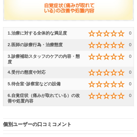
1.治療に対する全体的な満足度
0
2.医師の診療行為・治療態度
0
3.診療補助スタッフのケアの内容・態
0
度
4.受付の態度や対応
0
5.待合室･診察室などの設備
0
6.自覚症状（痛みが取れている）の改
0
善や処置内容
個別ユーザーの口コミコメント