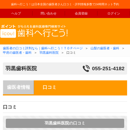
歯科へ行こう！は日本全国の歯医者さん口コミ・評判情報多数で24時間ネット予約
ヘルプ
問い合わせ
会員登録
ログイン
コンテンツへ移動
歯医者の口コミ評判なら｜歯科へ行こう！ＴＯＰページ
＞
山梨の歯医者・歯科
＞
甲府の歯医者・歯科
＞
羽黒歯科医院
＞
口コミ
羽黒歯科医院
055-251-4182
歯医者情報
口コミ
口コミ
羽黒歯科医院の口コミ