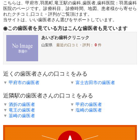
こちらは、甲府市,羽黒町,竜王駅の歯科,歯医者,歯科医院：羽黒歯科
医院のページです。診療科目、診療時間、地図、患者様から寄せら
れたクチコミ,口コミ・評判がご覧頂けます。
当サイトは、いい歯医者さん選びをサポートしています。
◉この歯医者を見ている方はこんな歯医者も見ています
あいざわ歯科クリニック
山梨県
最近の口コミ・評判：
0
件
近くの歯医者さんの口コミをみる
▼
甲府市の歯医者
▼
富士吉田市の歯医者
近隣駅の歯医者さんの口コミをみる
▼
酒折の歯医者
▼
甲府の歯医者
▼
竜王の歯医者
▼
塩崎の歯医者
▼
韮崎の歯医者