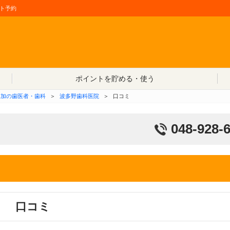
ト予約
コンテンツへ移動
ポイントを貯める・使う
草加の歯医者・歯科
＞
波多野歯科医院
＞
口コミ
048-928-
口コミ