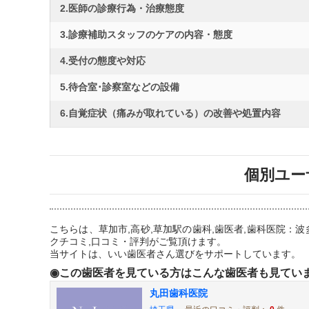
2.医師の診療行為・治療態度
3.診療補助スタッフのケアの内容・態度
4.受付の態度や対応
5.待合室･診察室などの設備
6.自覚症状（痛みが取れている）の改善や処置内容
個別ユー
こちらは、草加市,高砂,草加駅の歯科,歯医者,歯科医院
クチコミ,口コミ・評判がご覧頂けます。
当サイトは、いい歯医者さん選びをサポートしています。
◉この歯医者を見ている方はこんな歯医者も見てい
丸田歯科医院