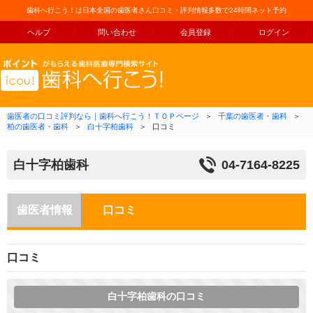
歯科へ行こう！は日本全国の歯医者さん口コミ・評判情報多数で24時間ネット予約
ヘルプ
問い合わせ
会員登録
ログイン
コンテンツへ移動
歯医者の口コミ評判なら｜歯科へ行こう！ＴＯＰページ
＞
千葉の歯医者・歯科
＞
柏の歯医者・歯科
＞
白十字柏歯科
＞
口コミ
白十字柏歯科
04-7164-8225
歯医者情報
口コミ
口コミ
白十字柏歯科の口コミ