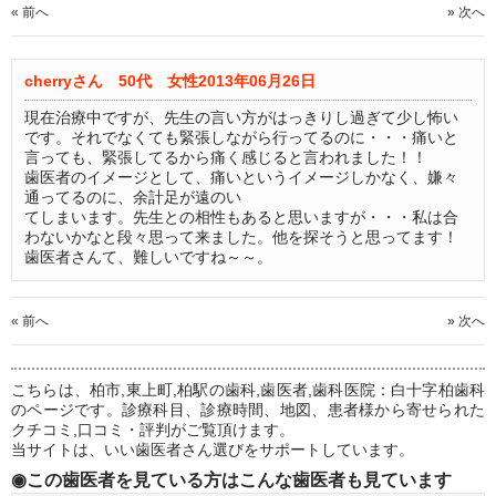
« 前へ
» 次へ
cherryさん 50代 女性
2013年06月26日
現在治療中ですが、先生の言い方がはっきりし過ぎて少し怖い
です。それでなくても緊張しながら行ってるのに・・・痛いと
言っても、緊張してるから痛く感じると言われました！！
歯医者のイメージとして、痛いというイメージしかなく、嫌々
通ってるのに、余計足が遠のい
てしまいます。先生との相性もあると思いますが・・・私は合
わないかなと段々思って来ました。他を探そうと思ってます！
歯医者さんて、難しいですね～～。
« 前へ
» 次へ
こちらは、柏市,東上町,柏駅の歯科,歯医者,歯科医院：白十字柏歯科
のページです。診療科目、診療時間、地図、患者様から寄せられた
クチコミ,口コミ・評判がご覧頂けます。
当サイトは、いい歯医者さん選びをサポートしています。
◉この歯医者を見ている方はこんな歯医者も見ています