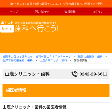
歯科へ行こう！は日本全国の歯医者さん口コミ・評判情報多数で24時間ネット予約
ヘルプ
問い合わせ
会員登録
ログイン
コンテンツへ移動
歯医者の口コミ評判なら｜歯科へ行こう！ＴＯＰページ
＞
福島の歯医者・歯科
＞
会津若松の歯医者・歯科
＞
山鹿クリニック・歯科
＞
歯医者情報
山鹿クリニック・歯科
0242-29-6611
歯医者情報
山鹿クリニック・歯科の歯医者情報