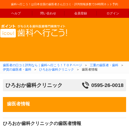
歯科へ行こう！は日本全国の歯医者さん口コミ・評判情報多数で24時間ネット予約
ヘルプ
問い合わせ
会員登録
ログイン
コンテンツへ移動
歯医者の口コミ評判なら｜歯科へ行こう！ＴＯＰページ
＞
三重の歯医者・歯科
＞
伊賀の歯医者・歯科
＞
ひろおか歯科クリニック
＞
歯医者情報
ひろおか歯科クリニック
0595-26-0018
歯医者情報
ひろおか歯科クリニックの歯医者情報