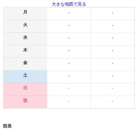
大きな地図で見る
月
-
-
火
-
-
水
-
-
木
-
-
金
-
-
土
-
-
日
-
-
祝
-
-
院長