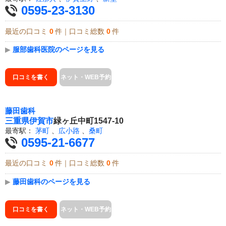
0595-23-3130
最近の口コミ
0
件｜口コミ総数
0
件
▶
服部歯科医院のページを見る
口コミを書く
ネット・WEB予約
藤田歯科
三重県
伊賀市
緑ヶ丘中町1547-10
最寄駅：
茅町
、
広小路
、
桑町
0595-21-6677
最近の口コミ
0
件｜口コミ総数
0
件
▶
藤田歯科のページを見る
口コミを書く
ネット・WEB予約