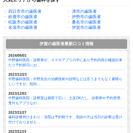
・
四日市市の歯医者
・
津市の歯医者
・
鈴鹿市の歯医者
・
伊勢市の歯医者
・
松阪市の歯医者
・
桑名市の歯医者
・
名張市の歯医者
・
伊賀市の歯医者
伊賀の歯医者最新口コミ情報
2024/06/01
中野歯科医院：診察券が、スマホアプリの中にあり予約内容が確認出来
たり予約前日にお ...
2023/12/23
中野歯科医院：中野先生の治療技術や説明などは言うまでもなく素晴ら
しいですが、院内 ...
2023/12/01
中野歯科医院：診察室は個室で広い、土足OKだし、診察券や予約管理、
受付もアプリなの ...
2023/11/27
歯科診療所ひまわり：当院は予約制です、初診の方は当日の診察は受け
付けておりません ...
2023/11/15