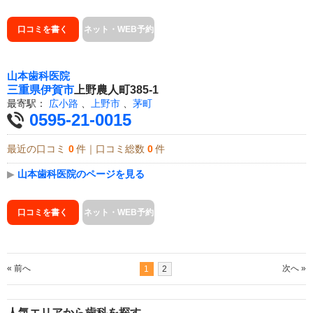
口コミを書く
ネット・WEB予約
山本歯科医院
三重県
伊賀市
上野農人町385-1
最寄駅：
広小路
、
上野市
、
茅町
0595-21-0015
最近の口コミ
0
件｜口コミ総数
0
件
▶
山本歯科医院のページを見る
口コミを書く
ネット・WEB予約
« 前へ
次へ »
1
2
人気エリアから歯科を探す