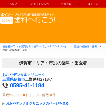
ヘルプ
チケットID入力
会員登録
ログイン
コンテンツへ移動
歯医者の口コミ評判なら｜歯科へ行こう！ＴＯＰページ
＞
三重の歯医者・歯科
>
伊賀
の歯医者・歯科
伊賀市エリア・市別の歯科・歯医者
おおやデンタルクリニック
三重県
伊賀市
上野茅町2718-7
0595-41-1184
最近の口コミ
0
件｜口コミ総数
0
件
▶
おおやデンタルクリニックのページを見る