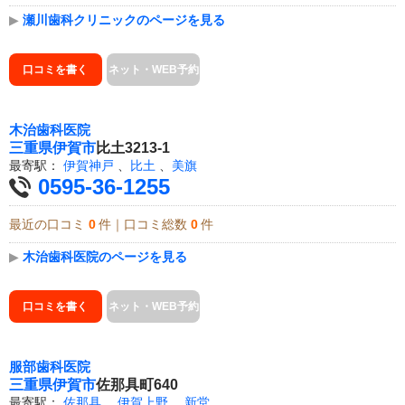
▶
瀬川歯科クリニックのページを見る
口コミを書く
ネット・WEB予約
木治歯科医院
三重県
伊賀市
比土3213-1
最寄駅：
伊賀神戸
、
比土
、
美旗
0595-36-1255
最近の口コミ
0
件｜口コミ総数
0
件
▶
木治歯科医院のページを見る
口コミを書く
ネット・WEB予約
服部歯科医院
三重県
伊賀市
佐那具町640
最寄駅：
佐那具
、
伊賀上野
、
新堂