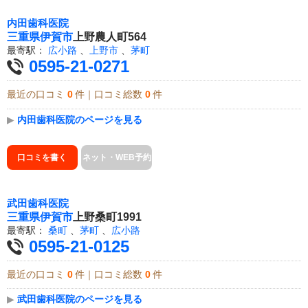
内田歯科医院
三重県
伊賀市
上野農人町564
最寄駅：
広小路
、
上野市
、
茅町
0595-21-0271
最近の口コミ
0
件｜口コミ総数
0
件
▶
内田歯科医院のページを見る
口コミを書く
ネット・WEB予約
武田歯科医院
三重県
伊賀市
上野桑町1991
最寄駅：
桑町
、
茅町
、
広小路
0595-21-0125
最近の口コミ
0
件｜口コミ総数
0
件
▶
武田歯科医院のページを見る