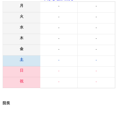
月
-
-
火
-
-
水
-
-
木
-
-
金
-
-
土
-
-
日
-
-
祝
-
-
院長