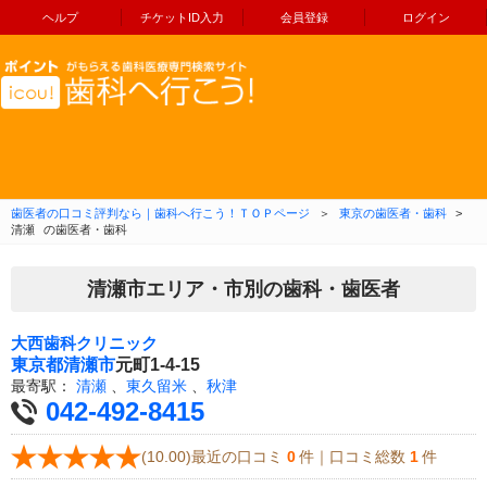
ヘルプ
チケットID入力
会員登録
ログイン
コンテンツへ移動
歯医者の口コミ評判なら｜歯科へ行こう！ＴＯＰページ
＞
東京の歯医者・歯科
>
清瀬
の歯医者・歯科
清瀬市エリア・市別の歯科・歯医者
大西歯科クリニック
東京都
清瀬市
元町1-4-15
最寄駅：
清瀬
、
東久留米
、
秋津
042-492-8415
(10.00)最近の口コミ
0
件｜口コミ総数
1
件