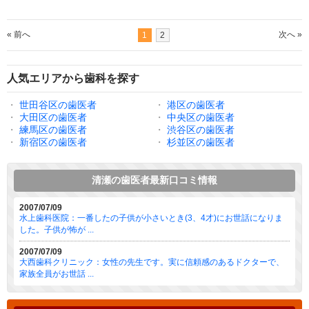
« 前へ
次へ »
1
2
人気エリアから歯科を探す
・
世田谷区の歯医者
・
港区の歯医者
・
大田区の歯医者
・
中央区の歯医者
・
練馬区の歯医者
・
渋谷区の歯医者
・
新宿区の歯医者
・
杉並区の歯医者
清瀬の歯医者最新口コミ情報
2007/07/09
水上歯科医院：一番したの子供が小さいとき(3、4才)にお世話になりま
した。子供が怖が ...
2007/07/09
大西歯科クリニック：女性の先生です。実に信頼感のあるドクターで、
家族全員がお世話 ...