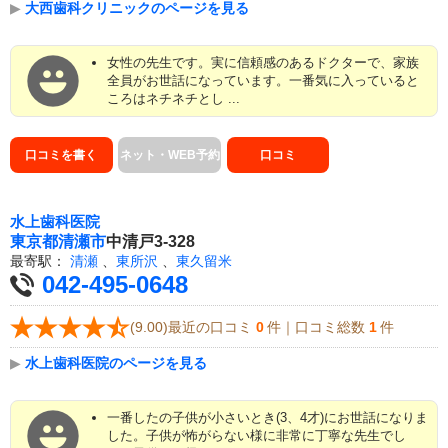
▶
大西歯科クリニックのページを見る
女性の先生です。実に信頼感のあるドクターで、家族
全員がお世話になっています。一番気に入っていると
ころはネチネチとし ...
口コミを書く
ネット・WEB予約
口コミ
水上歯科医院
東京都
清瀬市
中清戸3-328
最寄駅：
清瀬
、
東所沢
、
東久留米
042-495-0648
(9.00)最近の口コミ
0
件｜口コミ総数
1
件
▶
水上歯科医院のページを見る
一番したの子供が小さいとき(3、4才)にお世話になりま
した。子供が怖がらない様に非常に丁寧な先生でし