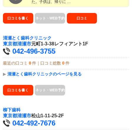
た。子供は、帰りに ...
口コミを書く
ネット・WEB予約
口コミ
清瀬とく歯科クリニック
東京都
清瀬市
元町1-3-38レフィアント1F
042-496-3755
最近の口コミ
0
件｜口コミ総数
0
件
▶
清瀬とく歯科クリニックのページを見る
口コミを書く
ネット・WEB予約
柳下歯科
東京都
清瀬市
松山1-11-25-2F
042-492-7676