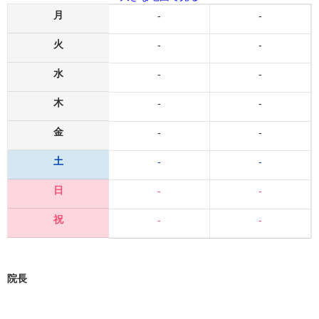
月
-
-
火
-
-
水
-
-
木
-
-
金
-
-
土
-
-
日
-
-
祝
-
-
院長