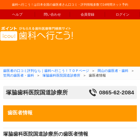
歯科へ行こう！は日本全国の歯医者さん口コミ・評判情報多数で24時間ネット予約
ヘルプ
問い合わせ
会員登録
ログイン
コンテンツへ移動
歯医者の口コミ評判なら｜歯科へ行こう！ＴＯＰページ
＞
岡山の歯医者・歯科
＞
笠岡の歯医者・歯科
＞
塚脇歯科医院国道診療所
＞
歯医者情報
塚脇歯科医院国道診療所
0865-62-2084
歯医者情報
塚脇歯科医院国道診療所の歯医者情報