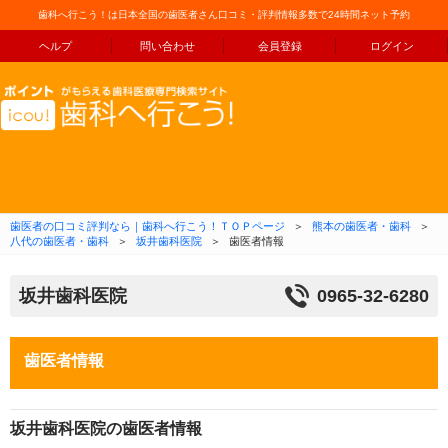
歯科へ行こう！は日本全国の歯医者さん口コミ・評判情報多数で24時間ネット予約
ヘルプ
問い合わせ
会員登録
ログイン
コンテンツへ移動
歯医者の口コミ評判なら｜歯科へ行こう！ＴＯＰページ
＞
熊本の歯医者・歯科
＞
八代の歯医者・歯科
＞
坂井歯科医院
＞
歯医者情報
坂井歯科医院
0965-32-6280
歯医者情報
坂井歯科医院の歯医者情報