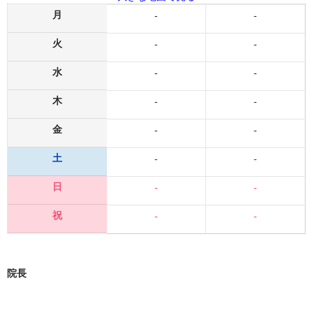
月
-
-
火
-
-
水
-
-
木
-
-
金
-
-
土
-
-
日
-
-
祝
-
-
院長