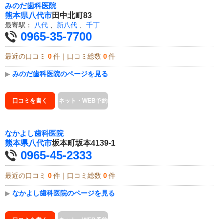
みのだ歯科医院
熊本県
八代市
田中北町83
最寄駅：
八代
、
新八代
、
千丁
0965-35-7700
最近の口コミ
0
件｜口コミ総数
0
件
▶
みのだ歯科医院のページを見る
口コミを書く
ネット・WEB予約
なかよし歯科医院
熊本県
八代市
坂本町坂本4139-1
0965-45-2333
最近の口コミ
0
件｜口コミ総数
0
件
▶
なかよし歯科医院のページを見る