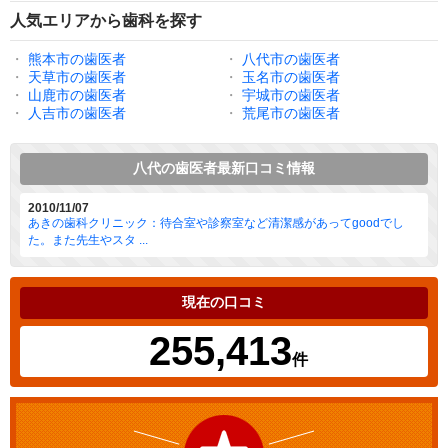
人気エリアから歯科を探す
・
熊本市の歯医者
・
八代市の歯医者
・
天草市の歯医者
・
玉名市の歯医者
・
山鹿市の歯医者
・
宇城市の歯医者
・
人吉市の歯医者
・
荒尾市の歯医者
八代の歯医者最新口コミ情報
2010/11/07
あきの歯科クリニック：待合室や診察室など清潔感があってgoodでし
た。また先生やスタ ...
現在の口コミ
255,413
件