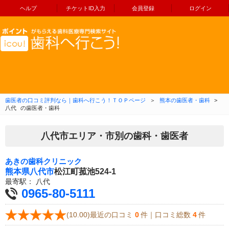
ヘルプ
チケットID入力
会員登録
ログイン
コンテンツへ移動
歯医者の口コミ評判なら｜歯科へ行こう！ＴＯＰページ
＞
熊本の歯医者・歯科
>
八代
の歯医者・歯科
八代市エリア・市別の歯科・歯医者
あきの歯科クリニック
熊本県
八代市
松江町菰池524-1
最寄駅：
八代
0965-80-5111
(10.00)最近の口コミ
0
件｜口コミ総数
4
件