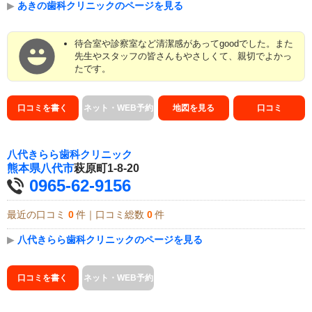
▶
あきの歯科クリニックのページを見る
待合室や診察室など清潔感があってgoodでした。また
先生やスタッフの皆さんもやさしくて、親切でよかっ
たです。
口コミを書く
ネット・WEB予約
地図を見る
口コミ
八代きらら歯科クリニック
熊本県
八代市
萩原町1-8-20
0965-62-9156
最近の口コミ
0
件｜口コミ総数
0
件
▶
八代きらら歯科クリニックのページを見る
口コミを書く
ネット・WEB予約