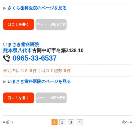
▶
さくら歯科医院のページを見る
口コミを書く
ネット・WEB予約
いまさき歯科医院
熊本県
八代市
古閑中町字冬築2438-10
0965-33-6537
最近の口コミ
0
件｜口コミ総数
0
件
▶
いまさき歯科医院のページを見る
口コミを書く
ネット・WEB予約
« 前へ
次へ »
1
2
3
4