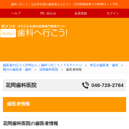
歯科へ行こう！は日本全国の歯医者さん口コミ・評判情報多数で24時間ネット予約
ヘルプ
問い合わせ
会員登録
ログイン
コンテンツへ移動
歯医者の口コミ評判なら｜歯科へ行こう！ＴＯＰページ
＞
埼玉の歯医者・歯科
＞
桶川の歯医者・歯科
＞
花岡歯科医院
＞
歯医者情報
花岡歯科医院
048-728-2784
歯医者情報
花岡歯科医院の歯医者情報