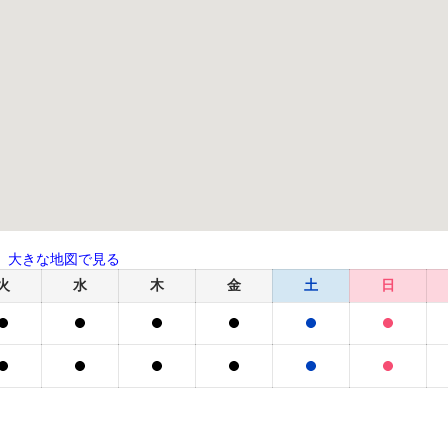
大きな地図で見る
火
水
木
金
土
日