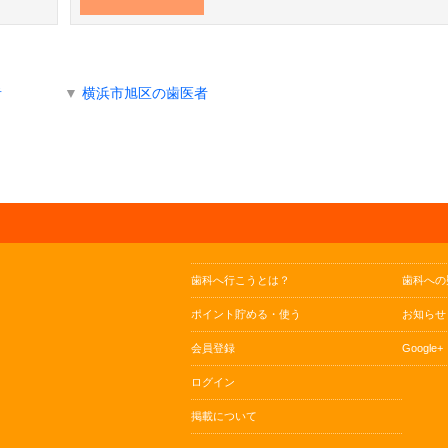
者
▼
横浜市旭区の歯医者
歯科へ行こうとは？
歯科への
ポイント貯める・使う
お知らせ
会員登録
Google+
ログイン
掲載について