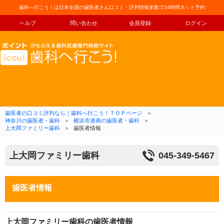
歯科へ行こう！は日本全国の歯医者さん口コミ・評判情報多数で24時間ネット予約
ヘルプ
問い合わせ
会員登録
ログイン
コンテンツへ移動
歯医者の口コミ評判なら｜歯科へ行こう！ＴＯＰページ
＞
神奈川の歯医者・歯科
＞
横浜市港南の歯医者・歯科
＞
上大岡ファミリー歯科
＞
歯医者情報
上大岡ファミリー歯科
045-349-5467
歯医者情報
上大岡ファミリー歯科の歯医者情報