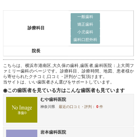
一般歯科
矯正歯科
診療科目
小児歯科
歯科口腔外科
院長
こちらは、横浜市港南区,大久保の歯科,歯医者,歯科医院：上大岡フ
ァミリー歯科のページです。診療科目、診療時間、地図、患者様か
ら寄せられたクチコミ,口コミ・評判がご覧頂けます。
当サイトは、いい歯医者さん選びをサポートしています。
◉この歯医者を見ている方はこんな歯医者も見ています
むや歯科医院
神奈川県
最近の口コミ・評判：
0
件
岩本歯科医院