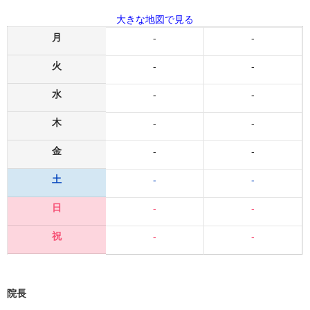
大きな地図で見る
月
-
-
火
-
-
水
-
-
木
-
-
金
-
-
土
-
-
日
-
-
祝
-
-
院長