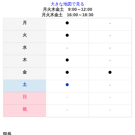
大きな地図で見る
月火木金土 9:00～12:00
月火木金土 16:00～18:30
月
-
火
-
水
-
-
木
-
金
土
-
日
-
-
祝
-
-
院長