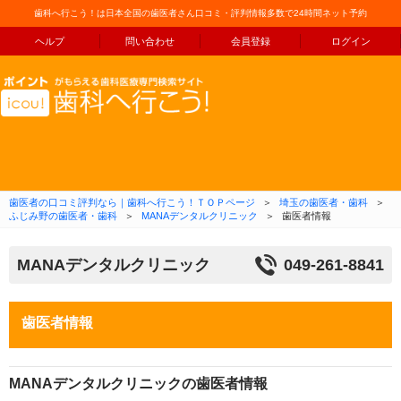
歯科へ行こう！は日本全国の歯医者さん口コミ・評判情報多数で24時間ネット予約
ヘルプ
問い合わせ
会員登録
ログイン
コンテンツへ移動
歯医者の口コミ評判なら｜歯科へ行こう！ＴＯＰページ
＞
埼玉の歯医者・歯科
＞
ふじみ野の歯医者・歯科
＞
MANAデンタルクリニック
＞
歯医者情報
MANAデンタルクリニック
049-261-8841
歯医者情報
MANAデンタルクリニックの歯医者情報