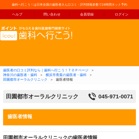
歯科へ行こう！は日本全国の歯医者さん口コミ・評判情報多数で24時間ネット予約
ヘルプ
問い合わせ
会員登録
ログイン
コンテンツへ移動
歯医者の口コミ評判なら｜歯科へ行こう！ＴＯＰページ
＞
神奈川の歯医者・歯科
＞
横浜市青葉の歯医者・歯科
＞
田園都市オーラルクリニック
＞
歯医者情報
田園都市オーラルクリニック
045-971-0071
歯医者情報
田園都市オーラルクリニックの歯医者情報