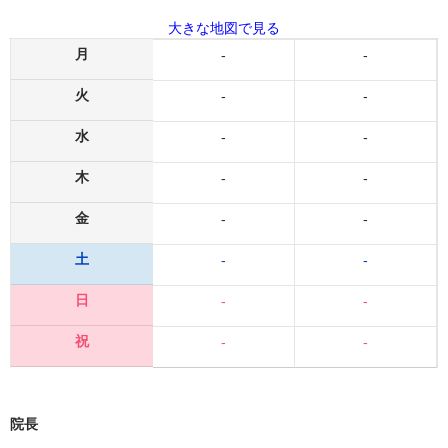
大きな地図で見る
月
-
-
火
-
-
水
-
-
木
-
-
金
-
-
土
-
-
日
-
-
祝
-
-
院長