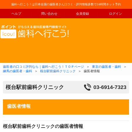
歯科へ行こう！は日本全国の歯医者さん口コミ・評判情報多数で24時間ネット予約
ヘルプ
問い合わせ
会員登録
ログイン
コンテンツへ移動
歯医者の口コミ評判なら｜歯科へ行こう！ＴＯＰページ
＞
東京の歯医者・歯科
＞
練馬の歯医者・歯科
＞
桜台駅前歯科クリニック
＞
歯医者情報
桜台駅前歯科クリニック
03-6914-7323
歯医者情報
桜台駅前歯科クリニックの歯医者情報