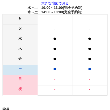
大きな地図で見る
水～土 10:00～13:00(完全予約制)
水～土 14:00～19:00(完全予約制)
月
-
-
火
-
-
水
木
金
土
日
-
-
祝
-
-
院長