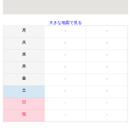
大きな地図で見る
月
-
-
火
-
-
水
-
-
木
-
-
金
-
-
土
-
-
日
-
-
祝
-
-