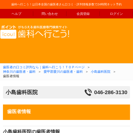
歯科へ行こう！は日本全国の歯医者さん口コミ・評判情報多数で24時間ネット予約
ヘルプ
問い合わせ
会員登録
ログイン
コンテンツへ移動
歯医者の口コミ評判なら｜歯科へ行こう！ＴＯＰページ
＞
神奈川の歯医者・歯科
＞
愛甲郡愛川の歯医者・歯科
＞
小島歯科医院
＞
歯医者情報
小島歯科医院
046-286-3130
歯医者情報
小島歯科医院の歯医者情報