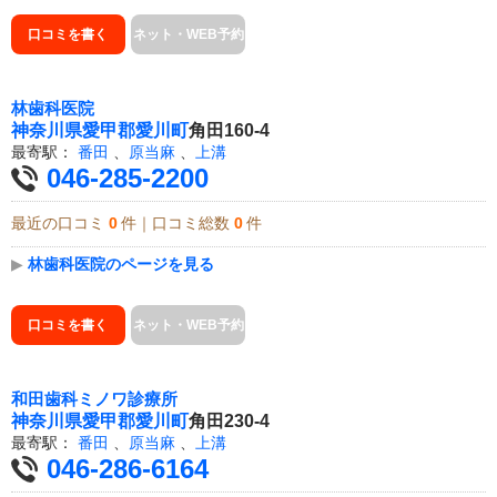
口コミを書く
ネット・WEB予約
林歯科医院
神奈川県
愛甲郡愛川町
角田160-4
最寄駅：
番田
、
原当麻
、
上溝
046-285-2200
最近の口コミ
0
件｜口コミ総数
0
件
▶
林歯科医院のページを見る
口コミを書く
ネット・WEB予約
和田歯科ミノワ診療所
神奈川県
愛甲郡愛川町
角田230-4
最寄駅：
番田
、
原当麻
、
上溝
046-286-6164