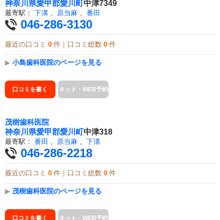
神奈川県
愛甲郡愛川町
中津7349
最寄駅：
下溝
、
原当麻
、
番田
046-286-3130
最近の口コミ
0
件｜口コミ総数
0
件
▶
小島歯科医院のページを見る
口コミを書く
ネット・WEB予約
茂樹歯科医院
神奈川県
愛甲郡愛川町
中津318
最寄駅：
番田
、
原当麻
、
下溝
046-286-2218
最近の口コミ
0
件｜口コミ総数
0
件
▶
茂樹歯科医院のページを見る
口コミを書く
ネット・WEB予約