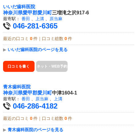
いいだ歯科医院
神奈川県
愛甲郡愛川町
三増滝之沢917-6
最寄駅：
番田
、
上溝
、
原当麻
046-281-6365
最近の口コミ
0
件｜口コミ総数
0
件
▶
いいだ歯科医院のページを見る
口コミを書く
ネット・WEB予約
青木歯科医院
神奈川県
愛甲郡愛川町
中津1604-1
最寄駅：
番田
、
原当麻
、
上溝
046-286-4182
最近の口コミ
0
件｜口コミ総数
0
件
▶
青木歯科医院のページを見る