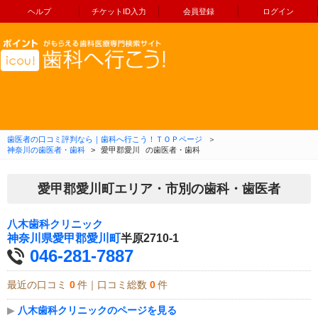
ヘルプ
チケットID入力
会員登録
ログイン
コンテンツへ移動
歯医者の口コミ評判なら｜歯科へ行こう！ＴＯＰページ
＞
神奈川の歯医者・歯科
>
愛甲郡愛川
の歯医者・歯科
愛甲郡愛川町エリア・市別の歯科・歯医者
八木歯科クリニック
神奈川県
愛甲郡愛川町
半原2710-1
046-281-7887
最近の口コミ
0
件｜口コミ総数
0
件
▶
八木歯科クリニックのページを見る