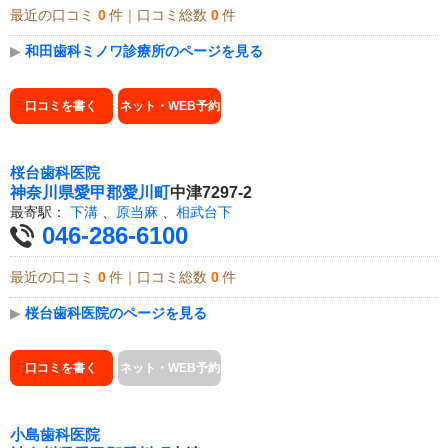
最近の口コミ
0
件｜口コミ総数
0
件
▶
和田歯科ミノワ診療所のページを見る
口コミを書く
ネット・WEB予約
桜台歯科医院
神奈川県
愛甲郡愛川町
中津7297-2
最寄駅：
下溝
、
原当麻
、
相武台下
046-286-6100
最近の口コミ
0
件｜口コミ総数
0
件
▶
桜台歯科医院のページを見る
口コミを書く
ネット・WEB予約
小島歯科医院