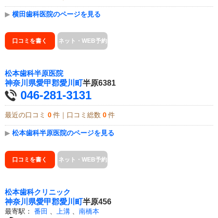
▶
横田歯科医院のページを見る
口コミを書く
ネット・WEB予約
松本歯科半原医院
神奈川県
愛甲郡愛川町
半原6381
046-281-3131
最近の口コミ
0
件｜口コミ総数
0
件
▶
松本歯科半原医院のページを見る
口コミを書く
ネット・WEB予約
松本歯科クリニック
神奈川県
愛甲郡愛川町
半原456
最寄駅：
番田
、
上溝
、
南橋本