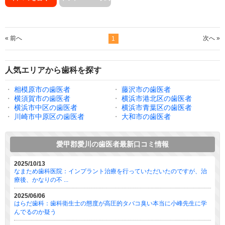
« 前へ
次へ »
1
人気エリアから歯科を探す
・
相模原市の歯医者
・
藤沢市の歯医者
・
横須賀市の歯医者
・
横浜市港北区の歯医者
・
横浜市中区の歯医者
・
横浜市青葉区の歯医者
・
川崎市中原区の歯医者
・
大和市の歯医者
愛甲郡愛川の歯医者最新口コミ情報
2025/10/13
なまため歯科医院：インプラント治療を行っていただいたのですが、治
療後、かなりの不 ...
2025/06/06
はらだ歯科：歯科衛生士の態度が高圧的タバコ臭い本当に小峰先生に学
んでるのか疑う