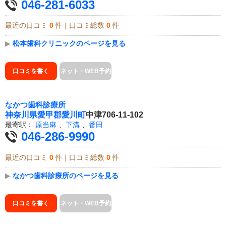
046-281-6033
最近の口コミ
0
件｜口コミ総数
0
件
▶
松本歯科クリニックのページを見る
口コミを書く
ネット・WEB予約
なかつ歯科診療所
神奈川県
愛甲郡愛川町
中津706-11-102
最寄駅：
原当麻
、
下溝
、
番田
046-286-9990
最近の口コミ
0
件｜口コミ総数
0
件
▶
なかつ歯科診療所のページを見る
口コミを書く
ネット・WEB予約