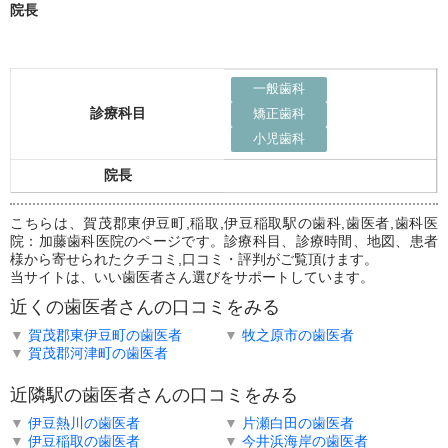
院長
一般歯科
診療科目
矯正歯科
小児歯科
院長
こちらは、賀茂郡東伊豆町,稲取,伊豆稲取駅の歯科,歯医者,歯科医
院：加藤歯科医院のページです。診療科目、診療時間、地図、患者
様から寄せられたクチコミ,口コミ・評判がご覧頂けます。
当サイトは、いい歯医者さん選びをサポートしています。
近くの歯医者さんの口コミをみる
▼
賀茂郡東伊豆町の歯医者
▼
牧之原市の歯医者
▼
賀茂郡河津町の歯医者
近隣駅の歯医者さんの口コミをみる
▼
伊豆熱川の歯医者
▼
片瀬白田の歯医者
▼
伊豆稲取の歯医者
▼
今井浜海岸の歯医者