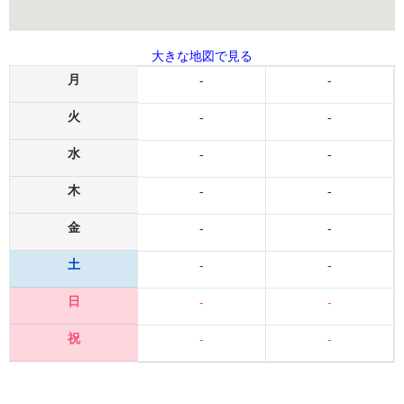
大きな地図で見る
月
-
-
火
-
-
水
-
-
木
-
-
金
-
-
土
-
-
日
-
-
祝
-
-