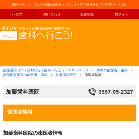
歯科へ行こう！は日本全国の歯医者さん口コミ・評判情報多数で24時間ネット予約
ヘルプ
問い合わせ
会員登録
ログイン
コンテンツへ移動
歯医者の口コミ評判なら｜歯科へ行こう！ＴＯＰページ
＞
静岡の歯医者・歯科
＞
賀茂郡東伊豆の歯医者・歯科
＞
加藤歯科医院
＞
歯医者情報
加藤歯科医院
0557-95-2327
歯医者情報
加藤歯科医院の歯医者情報