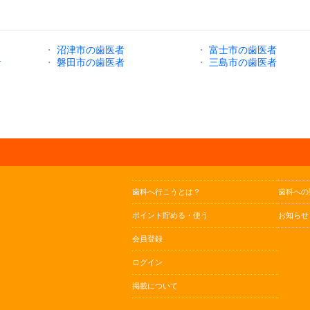
・
沼津市の歯医者
・
富士市の歯医者
者
・
磐田市の歯医者
・
三島市の歯医者
歯科へ行こうとは？
歯科への
ポイント貯める・使う
お知らせ
会員登録
ログイン
掲載について