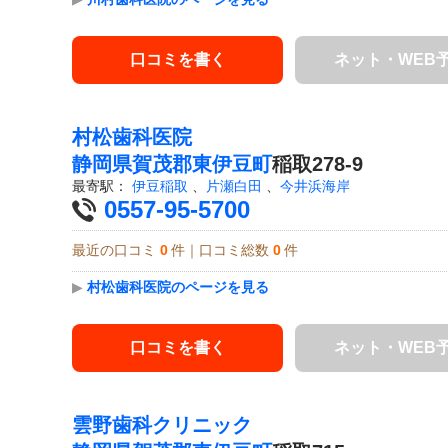
口コミを書く
ネット・WEB
村松歯科医院
静岡県
賀茂郡東伊豆町
稲取278-9
最寄駅：
伊豆稲取
、
片瀬白田
、
今井浜海岸
0557-95-5700
最近の口コミ
0
件｜口コミ総数
0
件
▶
村松歯科医院のページを見る
口コミを書く
ネット・WEB
雲野歯科クリニック