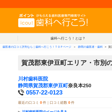
歯科へ行こう！とは？
歯医者の口コミ評判なら｜歯科へ行こう！ＴＯＰページ
＞
静岡の歯医者・歯科
>
賀
賀茂郡東伊豆町エリア・市別
川村歯科医院
静岡県
賀茂郡東伊豆町
奈良本250
0557-22-0123
最近の口コミ
0
件｜口コミ総数
0
件
▶
川村歯科医院のページを見る