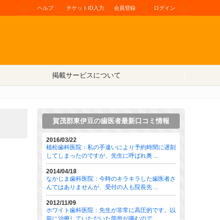
ヘルプ
チケットID入力
会員登録
ログイン
掲載サービスについて
賀茂郡東伊豆の歯医者最新口コミ情報
2016/03/22
植松歯科医院：私の手違いにより予約時間に遅刻
してしまったのですが、先生に呼ばれ奥 ...
2014/04/18
なかじま歯科医院：今時のキラキラした歯医者さ
んではありませんが、受付の人も院長先 ...
2012/11/09
ホワイト歯科医院：先生が非常に高圧的です。以
前に治療していただいた箇所が痛むので ...