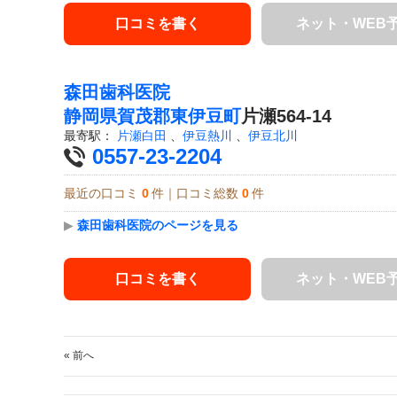
口コミを書く
ネット・WEB
森田歯科医院
静岡県
賀茂郡東伊豆町
片瀬564-14
最寄駅：
片瀬白田
、
伊豆熱川
、
伊豆北川
0557-23-2204
最近の口コミ
0
件｜口コミ総数
0
件
▶
森田歯科医院のページを見る
口コミを書く
ネット・WEB
« 前へ