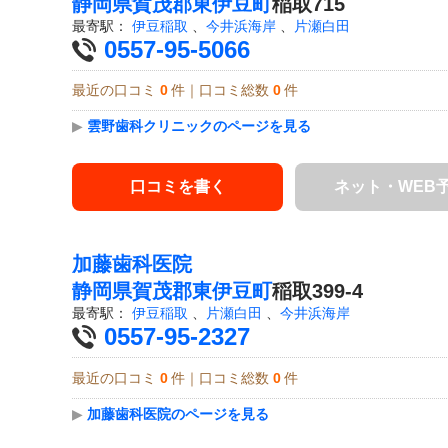
静岡県
賀茂郡東伊豆町
稲取715
最寄駅：
伊豆稲取
、
今井浜海岸
、
片瀬白田
0557-95-5066
最近の口コミ
0
件｜口コミ総数
0
件
▶
雲野歯科クリニックのページを見る
口コミを書く
ネット・WEB
加藤歯科医院
静岡県
賀茂郡東伊豆町
稲取399-4
最寄駅：
伊豆稲取
、
片瀬白田
、
今井浜海岸
0557-95-2327
最近の口コミ
0
件｜口コミ総数
0
件
▶
加藤歯科医院のページを見る