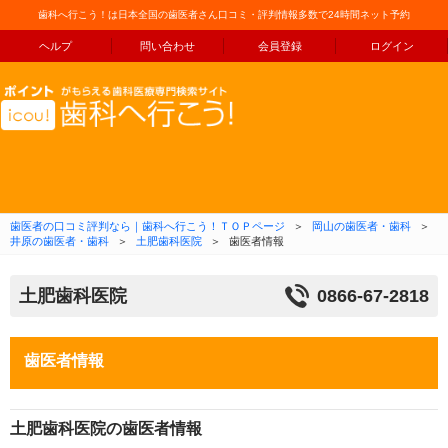
歯科へ行こう！は日本全国の歯医者さん口コミ・評判情報多数で24時間ネット予約
ヘルプ
問い合わせ
会員登録
ログイン
コンテンツへ移動
歯医者の口コミ評判なら｜歯科へ行こう！ＴＯＰページ
＞
岡山の歯医者・歯科
＞
井原の歯医者・歯科
＞
土肥歯科医院
＞
歯医者情報
土肥歯科医院
0866-67-2818
歯医者情報
土肥歯科医院の歯医者情報