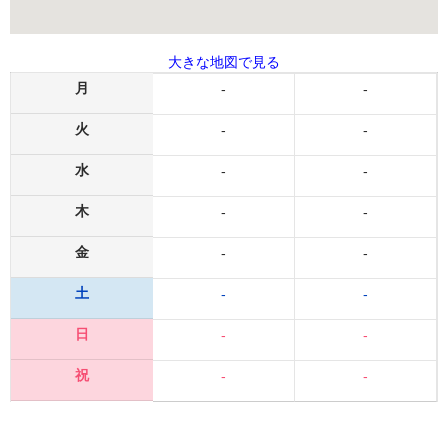
大きな地図で見る
月
-
-
火
-
-
水
-
-
木
-
-
金
-
-
土
-
-
日
-
-
祝
-
-