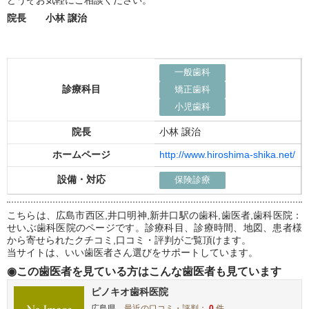
院長 小林 譲治
一般歯科
診療科目
矯正歯科
小児歯科
院長
小林 譲治
ホームページ
http://www.hiroshima-shika.net/
設備・対応
保険診療
こちらは、広島市西区,井口明神,新井口駅の歯科,歯医者,歯科医院：
せいぶ歯科医院のページです。診療科目、診療時間、地図、患者様
から寄せられたクチコミ,口コミ・評判がご覧頂けます。
当サイトは、いい歯医者さん選びをサポートしています。
◉この歯医者を見ている方はこんな歯医者も見ています
ピノキオ歯科医院
広島県
最近の口コミ・評判：
0
件