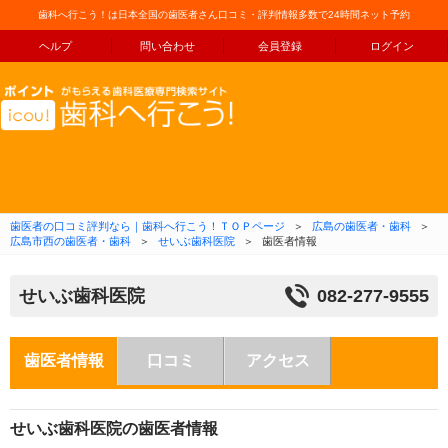
歯科へ行こう！は日本全国の歯医者さん口コミ・評判情報多数で24時間ネット予約
ヘルプ
問い合わせ
会員登録
ログイン
コンテンツへ移動
歯医者の口コミ評判なら｜歯科へ行こう！ＴＯＰページ
＞
広島の歯医者・歯科
＞
広島市西の歯医者・歯科
＞
せいぶ歯科医院
＞
歯医者情報
せいぶ歯科医院
082-277-9555
歯医者情報
口コミ
アクセス
せいぶ歯科医院の歯医者情報