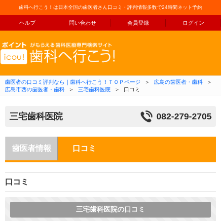
歯科へ行こう！は日本全国の歯医者さん口コミ・評判情報多数で24時間ネット予約
ヘルプ
問い合わせ
会員登録
ログイン
コンテンツへ移動
歯医者の口コミ評判なら｜歯科へ行こう！ＴＯＰページ
＞
広島の歯医者・歯科
＞
広島市西の歯医者・歯科
＞
三宅歯科医院
＞
口コミ
三宅歯科医院
082-279-2705
歯医者情報
口コミ
口コミ
三宅歯科医院の口コミ