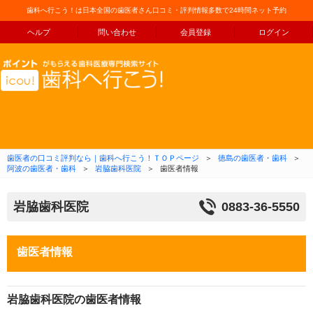
歯科へ行こう！は日本全国の歯医者さん口コミ・評判情報多数で24時間ネット予約
ヘルプ
問い合わせ
会員登録
ログイン
コンテンツへ移動
歯医者の口コミ評判なら｜歯科へ行こう！ＴＯＰページ
＞
徳島の歯医者・歯科
＞
阿波の歯医者・歯科
＞
岩脇歯科医院
＞
歯医者情報
岩脇歯科医院
0883-36-5550
歯医者情報
岩脇歯科医院の歯医者情報