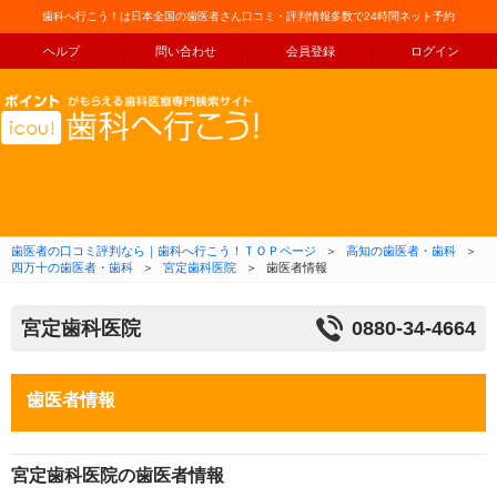
歯科へ行こう！は日本全国の歯医者さん口コミ・評判情報多数で24時間ネット予約
ヘルプ
問い合わせ
会員登録
ログイン
コンテンツへ移動
歯医者の口コミ評判なら｜歯科へ行こう！ＴＯＰページ
＞
高知の歯医者・歯科
＞
四万十の歯医者・歯科
＞
宮定歯科医院
＞
歯医者情報
宮定歯科医院
0880-34-4664
歯医者情報
宮定歯科医院の歯医者情報