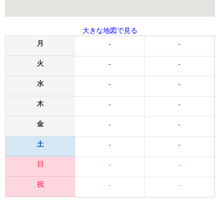
大きな地図で見る
月
-
-
火
-
-
水
-
-
木
-
-
金
-
-
土
-
-
日
-
-
祝
-
-