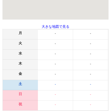
大きな地図で見る
月
-
-
火
-
-
水
-
-
木
-
-
金
-
-
土
-
-
日
-
-
祝
-
-