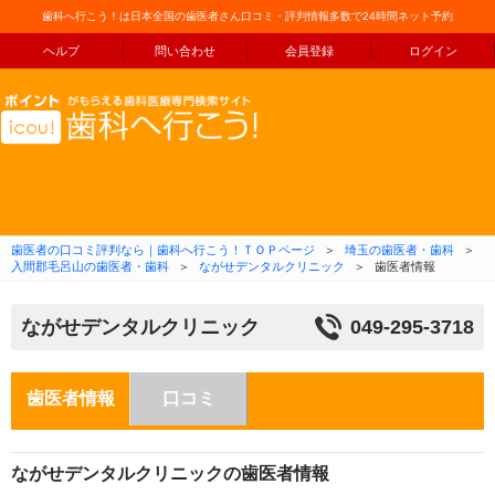
歯科へ行こう！は日本全国の歯医者さん口コミ・評判情報多数で24時間ネット予約
ヘルプ
問い合わせ
会員登録
ログイン
コンテンツへ移動
歯医者の口コミ評判なら｜歯科へ行こう！ＴＯＰページ
＞
埼玉の歯医者・歯科
＞
入間郡毛呂山の歯医者・歯科
＞
ながせデンタルクリニック
＞
歯医者情報
ながせデンタルクリニック
049-295-3718
歯医者情報
口コミ
ながせデンタルクリニックの歯医者情報