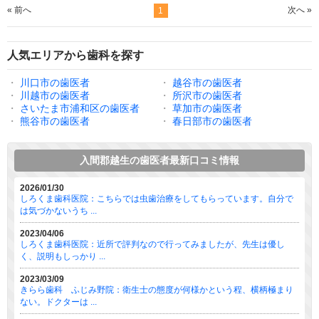
« 前へ
次へ »
1
人気エリアから歯科を探す
・
川口市の歯医者
・
越谷市の歯医者
・
川越市の歯医者
・
所沢市の歯医者
・
さいたま市浦和区の歯医者
・
草加市の歯医者
・
熊谷市の歯医者
・
春日部市の歯医者
入間郡越生の歯医者最新口コミ情報
2026/01/30
しろくま歯科医院：こちらでは虫歯治療をしてもらっています。自分で
は気づかないうち ...
2023/04/06
しろくま歯科医院：近所で評判なので行ってみましたが、先生は優し
く、説明もしっかり ...
2023/03/09
きらら歯科 ふじみ野院：衛生士の態度が何様かという程、横柄極まり
ない。ドクターは ...