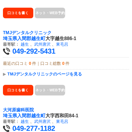
口コミを書く
ネット・WEB予約
TMJデンタルクリニック
埼玉県
入間郡越生町
大字越生886-1
最寄駅：
越生
、
武州唐沢
、
東毛呂
049-292-5431
最近の口コミ
0
件｜口コミ総数
0
件
▶
TMJデンタルクリニックのページを見る
口コミを書く
ネット・WEB予約
大河原歯科医院
埼玉県
入間郡越生町
大字西和田84-1
最寄駅：
越生
、
武州唐沢
、
東毛呂
049-277-1182