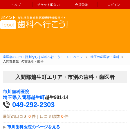
ヘルプ
チケットID入力
会員登録
ログイン
コンテンツへ移動
歯医者の口コミ評判なら｜歯科へ行こう！ＴＯＰページ
＞
埼玉の歯医者・歯科
>
入間郡越生
の歯医者・歯科
入間郡越生町エリア・市別の歯科・歯医者
市川歯科医院
埼玉県
入間郡越生町
越生981-14
049-292-2303
最近の口コミ
0
件｜口コミ総数
0
件
▶
市川歯科医院のページを見る