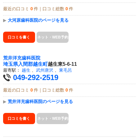
最近の口コミ
0
件｜口コミ総数
0
件
▶
大河原歯科医院のページを見る
口コミを書く
ネット・WEB予約
荒井洋充歯科医院
埼玉県
入間郡越生町
越生東5-6-11
最寄駅：
越生
、
武州唐沢
、
東毛呂
049-292-2519
最近の口コミ
0
件｜口コミ総数
0
件
▶
荒井洋充歯科医院のページを見る
口コミを書く
ネット・WEB予約