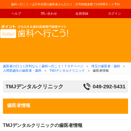
歯科へ行こう！は日本全国の歯医者さん口コミ・評判情報多数で24時間ネット予約
ヘルプ
問い合わせ
会員登録
ログイン
コンテンツへ移動
歯医者の口コミ評判なら｜歯科へ行こう！ＴＯＰページ
＞
埼玉の歯医者・歯科
＞
入間郡越生の歯医者・歯科
＞
TMJデンタルクリニック
＞
歯医者情報
TMJデンタルクリニック
049-292-5431
歯医者情報
TMJデンタルクリニックの歯医者情報