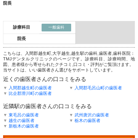
院長
診療科目
一般歯科
院長
こちらは、入間郡越生町,大字越生,越生駅の歯科,歯医者,歯科医院：
TMJデンタルクリニックのページです。診療科目、診療時間、地
図、患者様から寄せられたクチコミ,口コミ・評判がご覧頂けます。
当サイトは、いい歯医者さん選びをサポートしています。
近くの歯医者さんの口コミをみる
▼
入間郡越生町の歯医者
▼
入間郡毛呂山町の歯医者
▼
比企郡滑川町の歯医者
近隣駅の歯医者さんの口コミをみる
▼
東毛呂の歯医者
▼
武州唐沢の歯医者
▼
越生の歯医者
▼
栃木の歯医者
▼
新栃木の歯医者