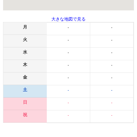
大きな地図で見る
月
-
-
火
-
-
水
-
-
木
-
-
金
-
-
土
-
-
日
-
-
祝
-
-