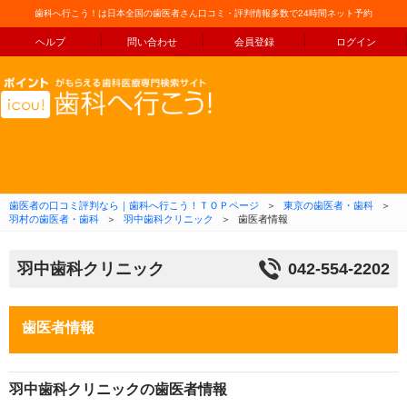
歯科へ行こう！は日本全国の歯医者さん口コミ・評判情報多数で24時間ネット予約
ヘルプ
問い合わせ
会員登録
ログイン
コンテンツへ移動
歯医者の口コミ評判なら｜歯科へ行こう！ＴＯＰページ
＞
東京の歯医者・歯科
＞
羽村の歯医者・歯科
＞
羽中歯科クリニック
＞
歯医者情報
羽中歯科クリニック
042-554-2202
歯医者情報
羽中歯科クリニックの歯医者情報