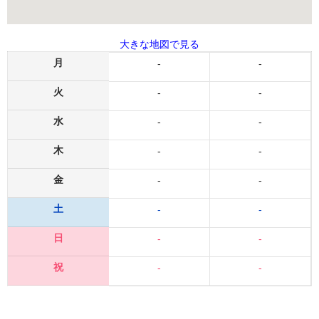
大きな地図で見る
月
-
-
火
-
-
水
-
-
木
-
-
金
-
-
土
-
-
日
-
-
祝
-
-