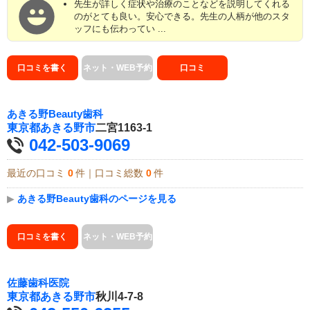
先生が詳しく症状や治療のことなどを説明してくれる
のがとても良い。安心できる。先生の人柄が他のスタ
ッフにも伝わってい ...
口コミを書く
ネット・WEB予約
口コミ
あきる野Beauty歯科
東京都
あきる野市
二宮1163-1
042-503-9069
最近の口コミ
0
件｜口コミ総数
0
件
▶
あきる野Beauty歯科のページを見る
口コミを書く
ネット・WEB予約
佐藤歯科医院
東京都
あきる野市
秋川4-7-8