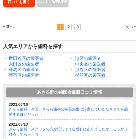
口コミを書く
ネット・WEB予約
« 前へ
次へ »
1
2
3
人気エリアから歯科を探す
・
世田谷区の歯医者
・
港区の歯医者
・
大田区の歯医者
・
中央区の歯医者
・
練馬区の歯医者
・
渋谷区の歯医者
・
新宿区の歯医者
・
杉並区の歯医者
あきる野の歯医者最新口コミ情報
2023/06/16
きらら歯科：今回、きらら歯科の院長先生に診察していただきとても感
動するほどだった ...
2022/08/13
きらら歯科：スタッフの方が忙しそうな感じはありましたが、しっかり
対応してもらえる ...