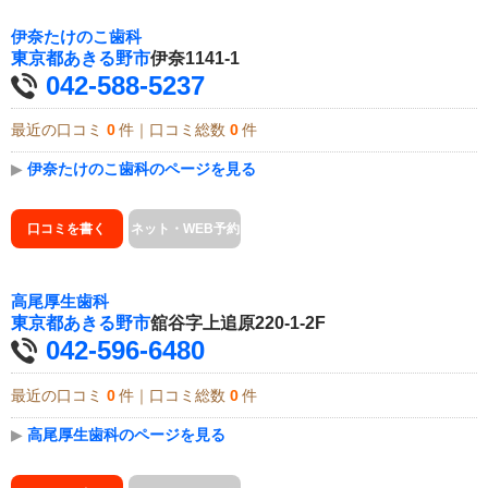
伊奈たけのこ歯科
東京都
あきる野市
伊奈1141-1
042-588-5237
最近の口コミ
0
件｜口コミ総数
0
件
▶
伊奈たけのこ歯科のページを見る
口コミを書く
ネット・WEB予約
高尾厚生歯科
東京都
あきる野市
舘谷字上追原220-1-2F
042-596-6480
最近の口コミ
0
件｜口コミ総数
0
件
▶
高尾厚生歯科のページを見る