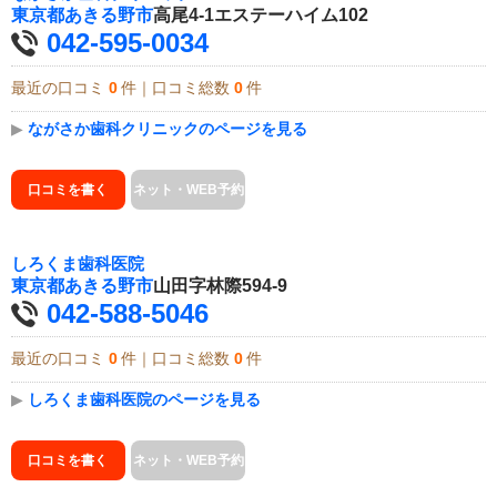
東京都
あきる野市
高尾4-1エステーハイム102
042-595-0034
最近の口コミ
0
件｜口コミ総数
0
件
▶
ながさか歯科クリニックのページを見る
口コミを書く
ネット・WEB予約
しろくま歯科医院
東京都
あきる野市
山田字林際594-9
042-588-5046
最近の口コミ
0
件｜口コミ総数
0
件
▶
しろくま歯科医院のページを見る
口コミを書く
ネット・WEB予約