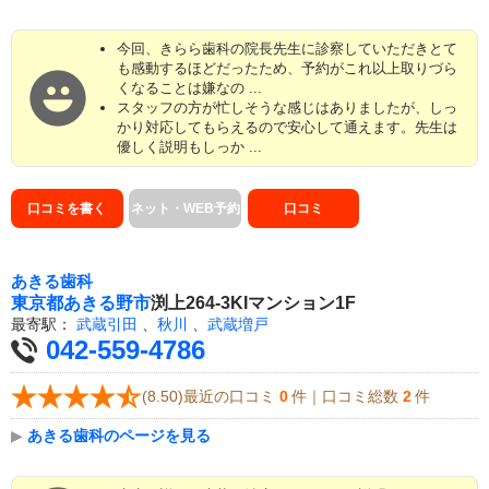
今回、きらら歯科の院長先生に診察していただきとて
も感動するほどだったため、予約がこれ以上取りづら
くなることは嫌なの ...
スタッフの方が忙しそうな感じはありましたが、しっ
かり対応してもらえるので安心して通えます。先生は
優しく説明もしっか ...
口コミを書く
ネット・WEB予約
口コミ
あきる歯科
東京都
あきる野市
渕上264-3KIマンション1F
最寄駅：
武蔵引田
、
秋川
、
武蔵増戸
042-559-4786
(8.50)最近の口コミ
0
件｜口コミ総数
2
件
▶
あきる歯科のページを見る