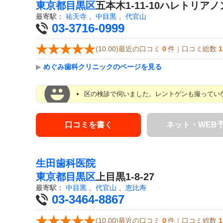
東京都
目黒区
五本木1-11-10ハレトリアノ
最寄駅：
祐天寺
、
中目黒
、
代官山
03-3716-0999
(10.00)最近の口コミ
0
件｜口コミ総数
1
▶
めぐみ歯科クリニックのページを見る
区の検診で伺いました。レントゲンも撮っていな
口コミを書く
ネット・WEB
生田歯科医院
東京都
目黒区
上目黒1-8-27
最寄駅：
中目黒
、
代官山
、
恵比寿
03-3464-8867
(10.00)最近の口コミ
0
件｜口コミ総数
1