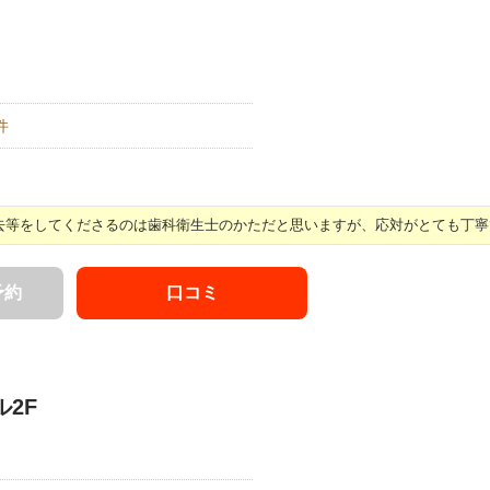
件
去等をしてくださるのは歯科衛生士のかただと思いますが、応対がとても丁寧で質
予約
口コミ
ル2F