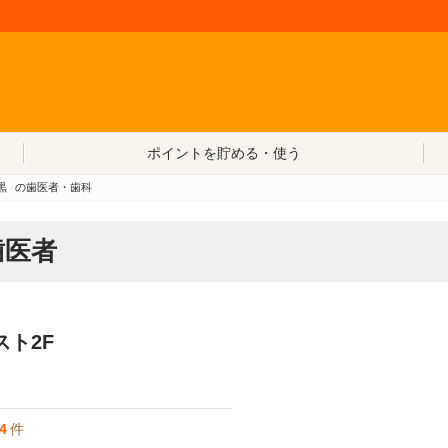
コンテンツへ移動
ポイントを貯める・使う
黒
の歯医者・歯科
歯医者
スト2F
4
件