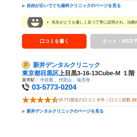
▶
自由が丘いでぐち歯科クリニックのページを見る
先生がとても優しく且つ丁寧に説明され、治療
口コミを書く
ネット・WEB
新井デンタルクリニック
東京都
目黒区
上目黒3-16-13Cube-M １階
最寄駅：
中目黒
、
代官山
、
祐天寺
03-5773-0204
(8.77)最近の口コミ
0
件｜口コミ総数
22
▶
新井デンタルクリニックのページを見る