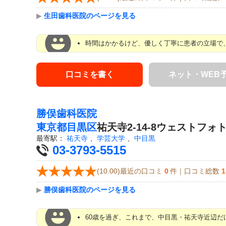
▶
生田歯科医院のページを見る
時間はかかるけど、優しく丁寧に患者の立場で
口コミを書く
ネット・WEB
勝俣歯科医院
東京都
目黒区
祐天寺2-14-8ウェストフォ
最寄駅：
祐天寺
、
学芸大学
、
中目黒
03-3793-5515
(10.00)最近の口コミ
0
件｜口コミ総数
1
▶
勝俣歯科医院のページを見る
60歳を過ぎ、これまで、中目黒・祐天寺近辺だ