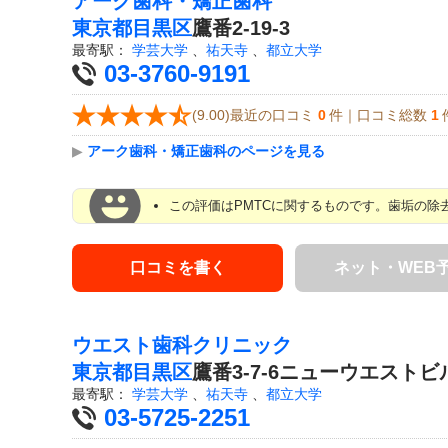
アーク歯科・矯正歯科
東京都
目黒区
鷹番2-19-3
最寄駅：
学芸大学
、
祐天寺
、
都立大学
03-3760-9191
(9.00)最近の口コミ
0
件｜口コミ総数
1
▶
アーク歯科・矯正歯科のページを見る
この評価はPMTCに関するものです。歯垢の除
口コミを書く
ネット・WEB
ウエスト歯科クリニック
東京都
目黒区
鷹番3-7-6ニューウエストビ
最寄駅：
学芸大学
、
祐天寺
、
都立大学
03-5725-2251