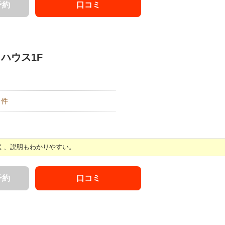
予約
口コミ
クハウス1F
件
く、説明もわかりやすい。
予約
口コミ