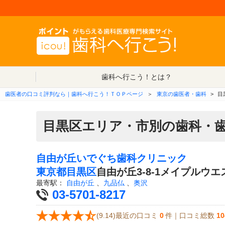
歯科へ行こう！とは？
歯医者の口コミ評判なら｜歯科へ行こう！ＴＯＰページ
＞
東京の歯医者・歯科
>
目
目黒区エリア・市別の歯科・
自由が丘いでぐち歯科クリニック
東京都
目黒区
自由が丘3-8-1メイプルウエ
最寄駅：
自由が丘
、
九品仏
、
奥沢
03-5701-8217
(9.14)最近の口コミ
0
件｜口コミ総数
10