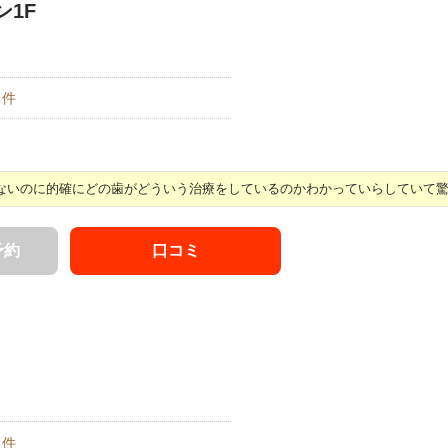
ン1F
件
いのに的確にどの歯がどういう治療をしているのかわかっていらしていて驚き 
予約
口コミ
件