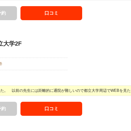
予約
口コミ
立大学2F
件
た。 以前の先生には距離的に通院が難しいので都立大学周辺でWEBを見たりし
予約
口コミ