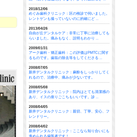
2018/12/06
めぐみ歯科クリニック：区の検診で伺いました。
レントゲンも撮っていないのに的確にど ...
2013/04/26
自由が丘デンタルケア：非常に丁寧に治療しても
らいました。痛みもなく、説明もわかり ...
2009/01/31
アーク歯科・矯正歯科：この評価はPMTCに関す
るものです。歯垢の除去等をしてくださる ...
2008/07/05
新井デンタルクリニック：麻酔をしっかりしてく
れるので、治療中、痛みが少ないです。
2008/05/08
新井デンタルクリニック：院内はとても清潔感の
あり、イスの座りごこちもいいです。診 ...
2008/04/05
新井デンタルクリニック：親切、丁寧、安心、フ
レンドリー。
2008/04/02
新井デンタルクリニック：ここなら知り合いにも
進められる歯医者です！