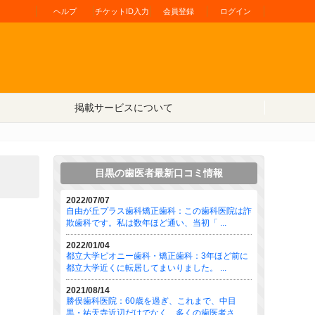
ヘルプ
チケットID入力
会員登録
ログイン
掲載サービスについて
目黒の歯医者最新口コミ情報
2022/07/07
自由が丘プラス歯科矯正歯科：この歯科医院は詐
欺歯科です。私は数年ほど通い、当初「 ...
2022/01/04
都立大学ピオニー歯科・矯正歯科：3年ほど前に
都立大学近くに転居してまいりました。 ...
2021/08/14
勝俣歯科医院：60歳を過ぎ、これまで、中目
黒・祐天寺近辺だけでなく、多くの歯医者さ ...