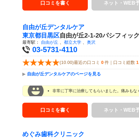
口コミを書く
ネット・WEB
自由が丘デンタルケア
東京都
目黒区
自由が丘2-1-20パシフィッ
最寄駅：
自由が丘
、
都立大学
、
奥沢
03-5731-4110
(10.00)最近の口コミ
0
件｜口コミ総数
1
▶
自由が丘デンタルケアのページを見る
非常に丁寧に治療してもらいました。痛みもな
口コミを書く
ネット・WEB
めぐみ歯科クリニック