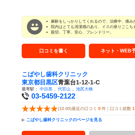
麻酔をしっかりしてくれるので、治療中、痛み
院内はとても清潔感のあり、イスの座りごこち
親切、丁寧、安心、フレンドリー。
口コミを書く
ネット・WEB
こばやし歯科クリニック
東京都
目黒区
青葉台1-12-1-C
最寄駅：
中目黒
、
代官山
、
池尻大橋
03-5459-2122
(10.00)最近の口コミ
0
件｜口コミ総数
1
▶
こばやし歯科クリニックのページを見る