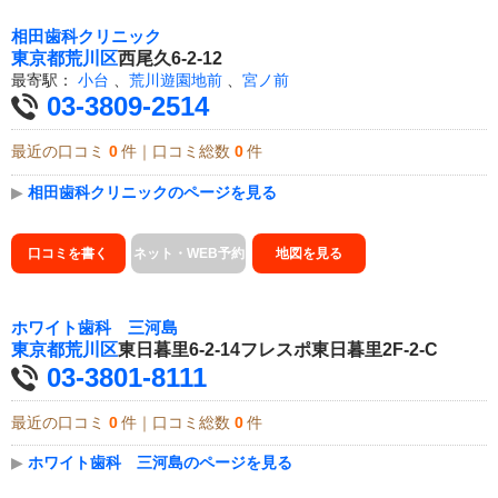
相田歯科クリニック
東京都
荒川区
西尾久6-2-12
最寄駅：
小台
、
荒川遊園地前
、
宮ノ前
03-3809-2514
最近の口コミ
0
件｜口コミ総数
0
件
▶
相田歯科クリニックのページを見る
口コミを書く
ネット・WEB予約
地図を見る
ホワイト歯科 三河島
東京都
荒川区
東日暮里6-2-14フレスポ東日暮里2F-2-C
03-3801-8111
最近の口コミ
0
件｜口コミ総数
0
件
▶
ホワイト歯科 三河島のページを見る