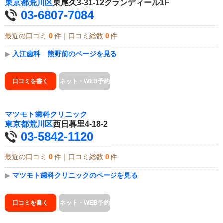
東京都
荒川区
東尾久3-31-12グランディール1F
03-6807-7084
最近の口コミ
0
件｜口コミ総数
0
件
▶
入江歯科 熊野前のページを見る
口コミを書く
ネット・WEB予約
マツモト歯科クリニック
東京都
荒川区
西日暮里4-18-2
03-5842-1120
最近の口コミ
0
件｜口コミ総数
0
件
▶
マツモト歯科クリニックのページを見る
口コミを書く
ネット・WEB予約