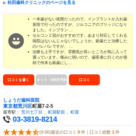
▶
松田歯科クリニックのページを見る
一本歯がない状態だったので、インプラントか入れ歯
覚悟で行ったのですが、ジルコニアのブリッジになり
ました。インプラン ...
セルコンＺ冠がおすすめです。あまり対応してくれる
病院はないんじゃないでしょうか。銀歯だと治療した
のバレバレですが、 ...
治療も上手ですが、雰囲気が良いところが気に入って
通っています。痛みに弱いので、歯医者に行くのが億
劫で何本も銀歯にし ...
口コミを書く
ネット・WEB予約
口コミ
しょうだ歯科医院
東京都
荒川区
町屋7-2-5
最寄駅：
荒川七丁目
、
町屋駅前
、
町屋
03-3819-8214
(9.00)最近の口コミ
0
件｜口コミ総数
1
件