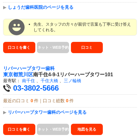
▶
しょうだ歯科医院のページを見る
先生、スタッフの方々が親切で言葉も丁寧に受け答え
してくれる。
口コミを書く
ネット・WEB予約
口コミ
リバーハープタワー歯科
東京都
荒川区
南千住4-9-1リバーハープタワー101
最寄駅：
南千住
、
千住大橋
、
三ノ輪橋
03-3802-5666
最近の口コミ
0
件｜口コミ総数
0
件
▶
リバーハープタワー歯科のページを見る
口コミを書く
ネット・WEB予約
地図を見る