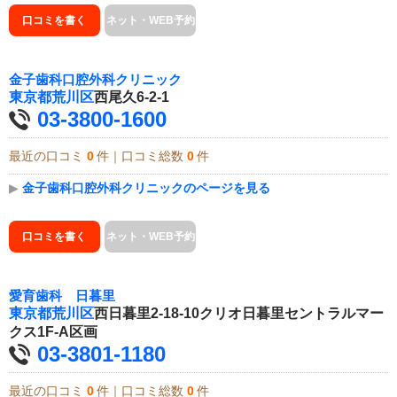
口コミを書く
ネット・WEB予約
金子歯科口腔外科クリニック
東京都
荒川区
西尾久6-2-1
03-3800-1600
最近の口コミ
0
件｜口コミ総数
0
件
▶
金子歯科口腔外科クリニックのページを見る
口コミを書く
ネット・WEB予約
愛育歯科 日暮里
東京都
荒川区
西日暮里2-18-10クリオ日暮里セントラルマー
クス1F-A区画
03-3801-1180
最近の口コミ
0
件｜口コミ総数
0
件