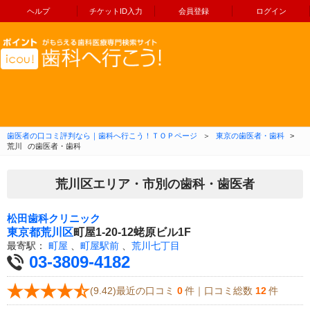
ヘルプ
チケットID入力
会員登録
ログイン
コンテンツへ移動
歯医者の口コミ評判なら｜歯科へ行こう！ＴＯＰページ
＞
東京の歯医者・歯科
>
荒川
の歯医者・歯科
荒川区エリア・市別の歯科・歯医者
松田歯科クリニック
東京都
荒川区
町屋1-20-12蛯原ビル1F
最寄駅：
町屋
、
町屋駅前
、
荒川七丁目
03-3809-4182
(9.42)最近の口コミ
0
件｜口コミ総数
12
件