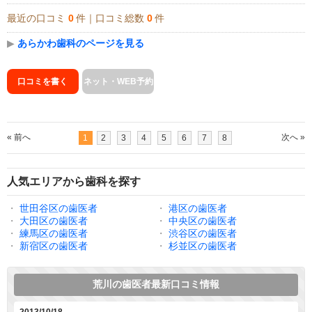
最近の口コミ
0
件｜口コミ総数
0
件
▶
あらかわ歯科のページを見る
口コミを書く
ネット・WEB予約
« 前へ
次へ »
1
2
3
4
5
6
7
8
人気エリアから歯科を探す
・
世田谷区の歯医者
・
港区の歯医者
・
大田区の歯医者
・
中央区の歯医者
・
練馬区の歯医者
・
渋谷区の歯医者
・
新宿区の歯医者
・
杉並区の歯医者
荒川の歯医者最新口コミ情報
2013/10/18