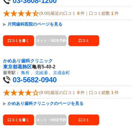
03-3608-1200
(9.00)最近の口コミ
0
件｜口コミ総数
1
件
▶
片岡歯科医院のページを見る
口コミを書く
ネット・WEB予約
口コミ
かめあり歯科クリニック
東京都
葛飾区
亀有5-40-2
最寄駅：
亀有
、
北綾瀬
、
京成金町
03-5682-0940
(8.00)最近の口コミ
0
件｜口コミ総数
1
件
▶
かめあり歯科クリニックのページを見る
口コミを書く
ネット・WEB予約
口コミ