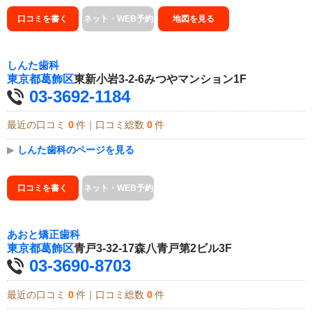
口コミを書く
ネット・WEB予約
地図を見る
しんた歯科
東京都
葛飾区
東新小岩3-2-6みつやマンション1F
03-3692-1184
最近の口コミ
0
件｜口コミ総数
0
件
▶
しんた歯科のページを見る
口コミを書く
ネット・WEB予約
あおと矯正歯科
東京都
葛飾区
青戸3-32-17森八青戸第2ビル3F
03-3690-8703
最近の口コミ
0
件｜口コミ総数
0
件