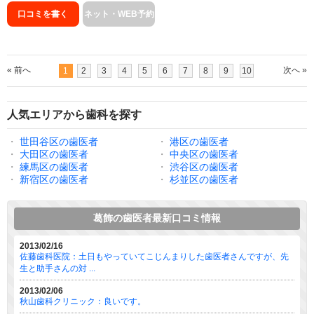
口コミを書く
ネット・WEB予約
« 前へ
次へ »
1
2
3
4
5
6
7
8
9
10
人気エリアから歯科を探す
・
世田谷区の歯医者
・
港区の歯医者
・
大田区の歯医者
・
中央区の歯医者
・
練馬区の歯医者
・
渋谷区の歯医者
・
新宿区の歯医者
・
杉並区の歯医者
葛飾の歯医者最新口コミ情報
2013/02/16
佐藤歯科医院：土日もやっていてこじんまりした歯医者さんですが、先
生と助手さんの対 ...
2013/02/06
秋山歯科クリニック：良いです。