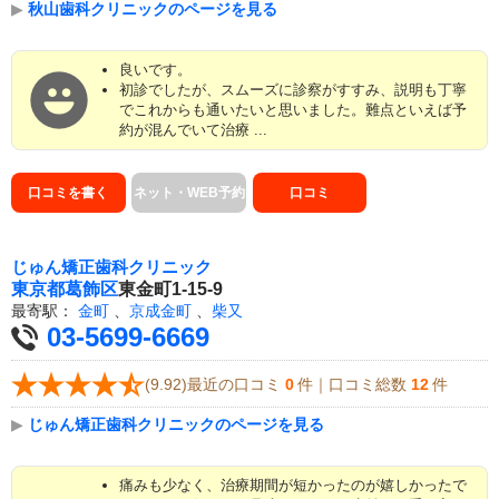
▶
秋山歯科クリニックのページを見る
良いです。
初診でしたが、スムーズに診察がすすみ、説明も丁寧
でこれからも通いたいと思いました。難点といえば予
約が混んでいて治療 ...
口コミを書く
ネット・WEB予約
口コミ
じゅん矯正歯科クリニック
東京都
葛飾区
東金町1-15-9
最寄駅：
金町
、
京成金町
、
柴又
03-5699-6669
(9.92)最近の口コミ
0
件｜口コミ総数
12
件
▶
じゅん矯正歯科クリニックのページを見る
痛みも少なく、治療期間が短かったのが嬉しかったで