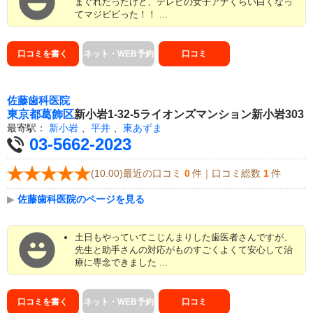
まぐれだったけど、テレビの女子アナくらい白くなっ
てマジビビった！！ ...
口コミを書く
ネット・WEB予約
口コミ
佐藤歯科医院
東京都
葛飾区
新小岩1-32-5ライオンズマンション新小岩303
最寄駅：
新小岩
、
平井
、
東あずま
03-5662-2023
(10.00)最近の口コミ
0
件｜口コミ総数
1
件
▶
佐藤歯科医院のページを見る
土日もやっていてこじんまりした歯医者さんですが、
先生と助手さんの対応がものすごくよくて安心して治
療に専念できました ...
口コミを書く
ネット・WEB予約
口コミ