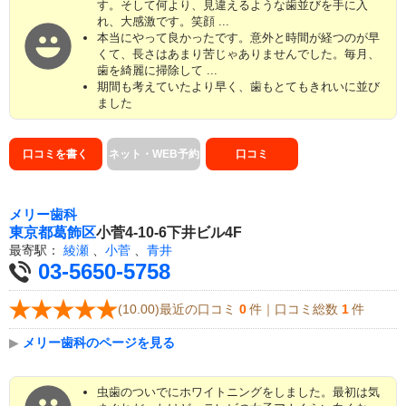
す。そして何より、見違えるような歯並びを手に入
れ、大感激です。笑顔 ...
本当にやって良かったです。意外と時間が経つのが早
くて、長さはあまり苦じゃありませんでした。毎月、
歯を綺麗に掃除して ...
期間も考えていたより早く、歯もとてもきれいに並び
ました
口コミを書く
ネット・WEB予約
口コミ
メリー歯科
東京都
葛飾区
小菅4-10-6下井ビル4F
最寄駅：
綾瀬
、
小菅
、
青井
03-5650-5758
(10.00)最近の口コミ
0
件｜口コミ総数
1
件
▶
メリー歯科のページを見る
虫歯のついでにホワイトニングをしました。最初は気