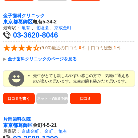
金子歯科クリニック
東京都
葛飾区
亀有5-34-2
最寄駅：
亀有
、
北綾瀬
、
京成金町
03-3620-8046
(9.00)最近の口コミ
0
件｜口コミ総数
1
件
▶
金子歯科クリニックのページを見る
先生がとても親しみやすい感じの方で、気軽に通える
のが良いと思います。先生の腕も確かだと思います。
口コミを書く
ネット・WEB予約
口コミ
片岡歯科医院
東京都
葛飾区
金町4-5-21
最寄駅：
京成金町
、
金町
、
亀有