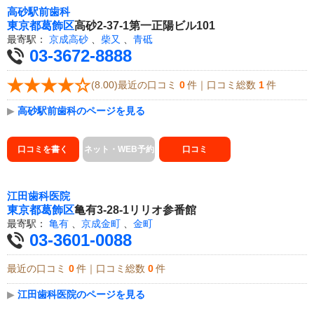
高砂駅前歯科
東京都
葛飾区
高砂2-37-1第一正陽ビル101
最寄駅：
京成高砂
、
柴又
、
青砥
03-3672-8888
(8.00)最近の口コミ
0
件｜口コミ総数
1
件
▶
高砂駅前歯科のページを見る
口コミを書く
ネット・WEB予約
口コミ
江田歯科医院
東京都
葛飾区
亀有3-28-1リリオ参番館
最寄駅：
亀有
、
京成金町
、
金町
03-3601-0088
最近の口コミ
0
件｜口コミ総数
0
件
▶
江田歯科医院のページを見る