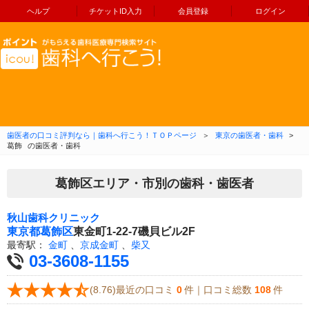
ヘルプ
チケットID入力
会員登録
ログイン
コンテンツへ移動
歯医者の口コミ評判なら｜歯科へ行こう！ＴＯＰページ
＞
東京の歯医者・歯科
>
葛飾
の歯医者・歯科
葛飾区エリア・市別の歯科・歯医者
秋山歯科クリニック
東京都
葛飾区
東金町1-22-7磯貝ビル2F
最寄駅：
金町
、
京成金町
、
柴又
03-3608-1155
(8.76)最近の口コミ
0
件｜口コミ総数
108
件