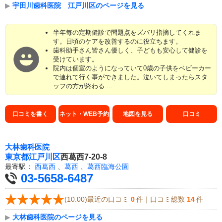
▶
宇田川歯科医院 江戸川区のページを見る
半年毎の定期健診で問題点をズバリ指摘してくれま
す。日頃のケアを改善するのに役立ちます。
歯科助手さん皆さん優しく、子どもも安心して健診を
受けています。
院内は個室のようになっていて0歳の子供をベビーカー
で連れて行く事ができました。泣いてしまったらスタ
ッフの方が終わる ...
口コミを書く
ネット・WEB予約
地図を見る
口コミ
大林歯科医院
東京都
江戸川区
西葛西7-20-8
最寄駅：
西葛西
、
葛西
、
葛西臨海公園
03-5658-6487
(10.00)最近の口コミ
0
件｜口コミ総数
14
件
▶
大林歯科医院のページを見る