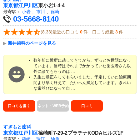
東京都
江戸川区
東小岩1-4-4
最寄駅：
小岩
、
市川
、
篠崎
03-5668-8140
(8.33)最近の口コミ
0
件｜口コミ総数
3
件
▶
新井歯科のページを見る
数年前に近所に越してきてから、ずっとお世話になっ
ています。当時はそれまでかかっていた歯医者さん以
外に診てもらうのは ...
先生に矯正をしてもらいました、予定していた治療期
間より早く終えて、たいへん満足しています。きれい
な歯並びになって自 ...
口コミを書く
ネット・WEB予約
口コミ
すぎもと歯科
東京都
江戸川区
篠崎町7-29-2プラチナKODAヒルズ1F
最寄駅：
篠崎
、
瑞江
、
妙典