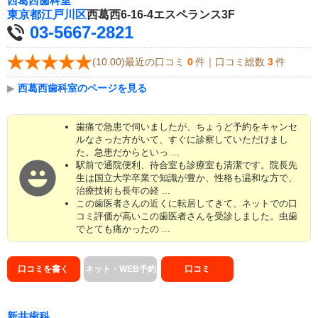
西葛西歯科室
東京都
江戸川区
西葛西6-16-4エスペランス3F
03-5667-2821
(10.00)最近の口コミ
0
件｜口コミ総数
3
件
▶
西葛西歯科室のページを見る
歯痛で急患で伺いましたが、ちょうど予約をキャンセ
ルなさった方がいて、すぐに診察していただけまし
た。急患だからといっ ...
駅前で通院便利、待合室も診療室も清潔です。院長先
生は国立大学卒業で知識が豊か、性格も温和な方で、
治療技術も長年の経 ...
この歯医者さんの近くに転居してきて、ネットでの口
コミ評価が高いこの歯医者さんを受診しました。虫歯
でとても痛かったの ...
口コミを書く
ネット・WEB予約
口コミ
新井歯科