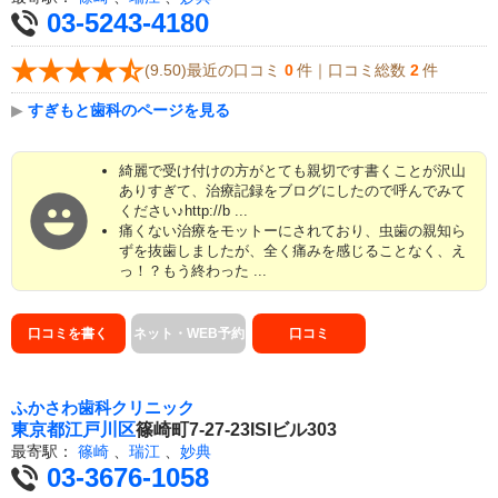
03-5243-4180
(9.50)最近の口コミ
0
件｜口コミ総数
2
件
▶
すぎもと歯科のページを見る
綺麗で受け付けの方がとても親切です書くことが沢山
ありすぎて、治療記録をブログにしたので呼んでみて
ください♪http://b ...
痛くない治療をモットーにされており、虫歯の親知ら
ずを抜歯しましたが、全く痛みを感じることなく、え
っ！？もう終わった ...
口コミを書く
ネット・WEB予約
口コミ
ふかさわ歯科クリニック
東京都
江戸川区
篠崎町7-27-23ISIビル303
最寄駅：
篠崎
、
瑞江
、
妙典
03-3676-1058