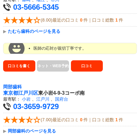
03-5666-5345
(8.00)最近の口コミ
0
件｜口コミ総数
1
件
▶
たむら歯科のページを見る
医師の応対が親切丁寧です。
口コミを書く
ネット・WEB予約
口コミ
岡部歯科
東京都
江戸川区
東小岩4-9-3コーポ南
最寄駅：
小岩
、
江戸川
、
国府台
03-3659-9729
(7.00)最近の口コミ
0
件｜口コミ総数
1
件
▶
岡部歯科のページを見る