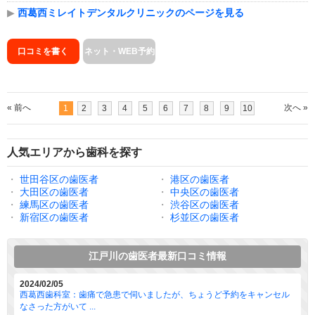
▶
西葛西ミレイトデンタルクリニックのページを見る
口コミを書く
ネット・WEB予約
« 前へ
次へ »
1
2
3
4
5
6
7
8
9
10
人気エリアから歯科を探す
・
世田谷区の歯医者
・
港区の歯医者
・
大田区の歯医者
・
中央区の歯医者
・
練馬区の歯医者
・
渋谷区の歯医者
・
新宿区の歯医者
・
杉並区の歯医者
江戸川の歯医者最新口コミ情報
2024/02/05
西葛西歯科室：歯痛で急患で伺いましたが、ちょうど予約をキャンセル
なさった方がいて ...