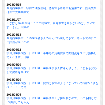
2023/05/15
西葛西歯科室：駅前で通院便利、待合室も診療室も清潔です。院長先生
は国立大学卒業で ...
2022/11/07
ふなぼりsmile歯科：ここの地域で、自電車置き場がないのは、ダメで
す。また、治療の ...
2021/08/13
西葛西歯科室：この歯医者さんの近くに転居してきて、ネットでの口コ
ミ評価が高いこの ...
2019/06/12
宇田川歯科医院 江戸川区：半年毎の定期健診で問題点をズバリ指摘し
てくれます。日頃 ...
2019/05/20
宇田川歯科医院 江戸川区：歯科助手さん皆さん優しく、子どもも安心
して健診を受けて ...
2018/03/20
宇田川歯科医院 江戸川区：院内は個室のようになっていて0歳の子供を
ベビーカーで連 ...
2018/03/05
宇田川歯科医院 江戸川区：歯科衛生士が担当制なので、いつも同じ方
に検診してもらえ ...