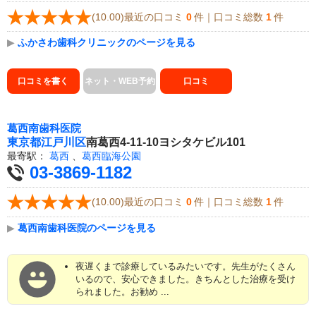
(10.00)最近の口コミ
0
件｜口コミ総数
1
件
▶
ふかさわ歯科クリニックのページを見る
口コミを書く
ネット・WEB予約
口コミ
葛西南歯科医院
東京都
江戸川区
南葛西4-11-10ヨシタケビル101
最寄駅：
葛西
、
葛西臨海公園
03-3869-1182
(10.00)最近の口コミ
0
件｜口コミ総数
1
件
▶
葛西南歯科医院のページを見る
夜遅くまで診療しているみたいです。先生がたくさん
いるので、安心できました。きちんとした治療を受け
られました。お勧め ...